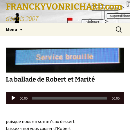
FRANCKYVONRICHARD.com
depuis 2007
Aller
Recherc
Menu
au
contenu
La ballade de Robert et Marité
Lecteur
00:00
00:00
audio
puisque nous en somm’s au dessert
laissez-moi vous causer d’Robert