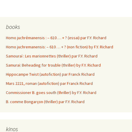
books
Homo juchrémanensis : – 610 … + ? (essai) par F.Y. Richard
Homo juchremanensis: – 610 … + ? (non fiction) by F.Y. Richard
Samouraï : Les marionnettes (thriller) par F.Y. Richard
Samurai: Beheading for trouble (thriller) by F.Y. Richard
Hippocampe Twist (autofiction) par Franck Richard
Mars 2221, roman (autofiction) par Franck Richard
Commissioner B. goes south (thriller) by F.Y. Richard
B. comme Bongarçon (thriller) par F.Y. Richard
kinos