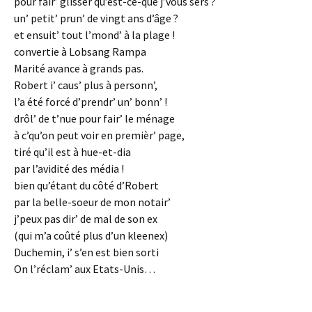
pour fair’ glisser qu’est-ce-que j’vous sers ?
un’ petit’ prun’ de vingt ans d’âge ?
et ensuit’ tout l’mond’ à la plage !
convertie à Lobsang Rampa
Marité avance à grands pas.
Robert i’ caus’ plus à personn’,
l’a été forcé d’prendr’ un’ bonn’ !
drôl’ de t’nue pour fair’ le ménage
à c’qu’on peut voir en premièr’ page,
tiré qu’il est à hue-et-dia
par l’avidité des média !
bien qu’étant du côté d’Robert
par la belle-soeur de mon notair’
j’peux pas dir’ de mal de son ex
(qui m’a coûté plus d’un kleenex)
Duchemin, i’ s’en est bien sorti
On l’réclam’ aux Etats-Unis…