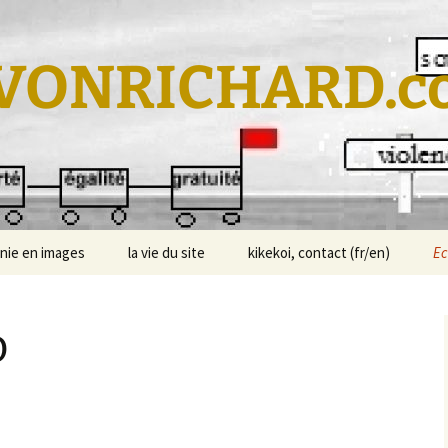
VONRICHARD.c
nie en images
la vie du site
kikekoi, contact (fr/en)
E
o