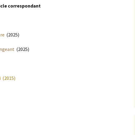
rticle correspondant
ire
(2025)
angeant
(2025)
i
(2015)