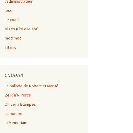
l’administrateur
Kif rabot
loser
Le coach
alizés (Elsi elle est)
mod mod
Titanic
cabaret
La ballade de Robert et Marité
Ze R’n’R Porcs
L’hiver à Etampes
La bombe
In Memoriam