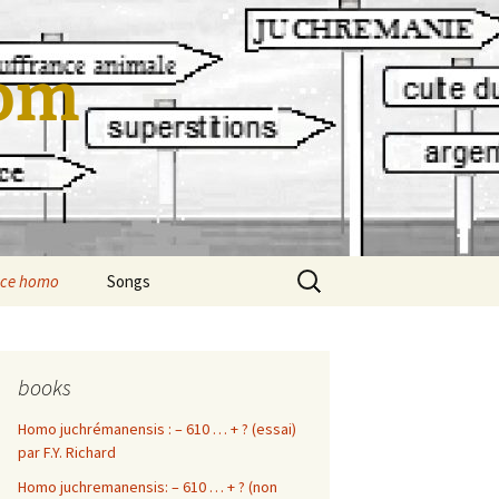
om
Rechercher :
cce homo
Songs
En Vrac…
en vrac…
Les Boules
Titanic
books
Homo juchrémanensis : – 610 … + ? (essai)
franck-yvon richard
La ballade de Robert et
cool toutou
Marité
par F.Y. Richard
Polar
mod mod
Homo juchremanensis: – 610 … + ? (non
Le coach