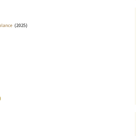
blance
(2025)
)