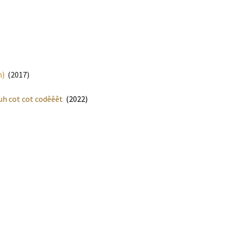
n)
(2017)
uh cot cot codêêêt
(2022)