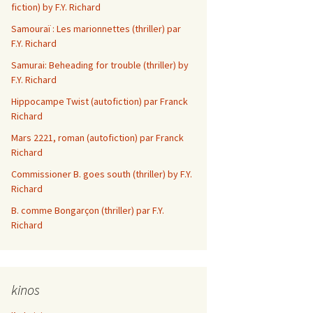
fiction) by F.Y. Richard
Les aventures d’Elsi
Samouraï : Les marionnettes (thriller) par
Anniversaire
F.Y. Richard
Le Revenant
Samurai: Beheading for trouble (thriller) by
F.Y. Richard
Ze R n’ R Porcs
Hippocampe Twist (autofiction) par Franck
Richard
In Memoriam
Mars 2221, roman (autofiction) par Franck
Richard
Slow de mes 2
Commissioner B. goes south (thriller) by F.Y.
Dam di dam
Richard
B. comme Bongarçon (thriller) par F.Y.
Dieu avec nous
Richard
L’administrateur
Sarseillaise en nain
kinos
mineur