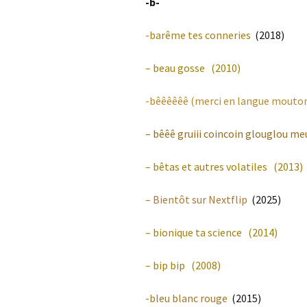
-b-
-barême tes conneries
(2018)
–
beau gosse
(2010)
-bêêêêêê (merci en langue mouto
– bêêê gruiii coincoin glouglou me
–
bêtas et autres volatiles
(2013)
– Bientôt sur Nextflip
(2025)
–
bionique ta science
(2014)
–
bip bip
(2008)
-bleu blanc rouge
(2015)