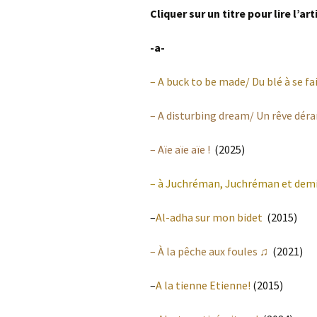
Cliquer sur un titre pour lire l’a
-a-
– A buck to be made/ Du blé à se fa
– A disturbing dream/ Un rêve dér
– Aïe aïe aïe !
(2025)
– à Juchréman, Juchréman et dem
–
Al-adha sur mon bidet
(2015)
– À la pêche aux foules ♫
(2021)
–
A la tienne Etienne!
(2015)