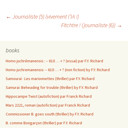
Navigation
←
Journaliste (5) (vivement l’IA !)
Fitchtre ! (journaliste (6))
→
des
books
articles
Homo juchrémanensis : – 610 … + ? (essai) par F.Y. Richard
Homo juchremanensis: – 610 … + ? (non fiction) by F.Y. Richard
Samouraï : Les marionnettes (thriller) par F.Y. Richard
Samurai: Beheading for trouble (thriller) by F.Y. Richard
Hippocampe Twist (autofiction) par Franck Richard
Mars 2221, roman (autofiction) par Franck Richard
Commissioner B. goes south (thriller) by F.Y. Richard
B. comme Bongarçon (thriller) par F.Y. Richard