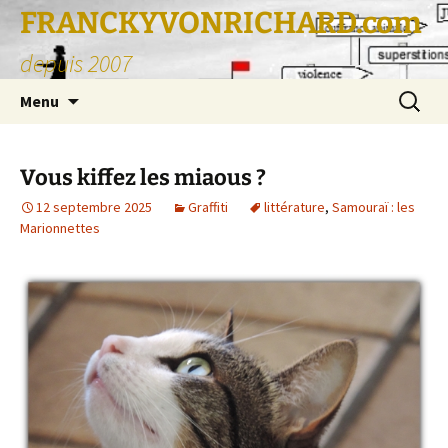
FRANCKYVONRICHARD.com
depuis 2007
Aller
Recherc
Menu
au
contenu
Vous kiffez les miaous ?
12 septembre 2025
Graffiti
littérature
,
Samouraï : les
Marionnettes