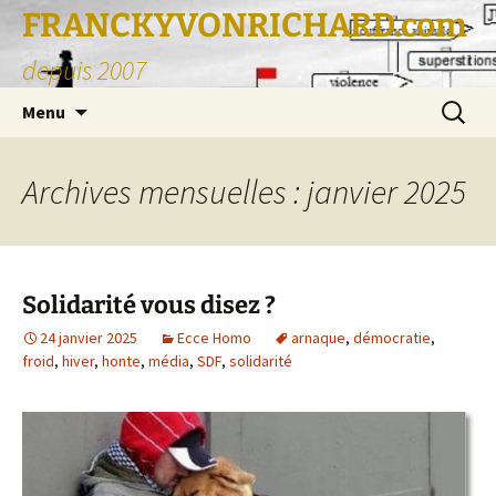
FRANCKYVONRICHARD.com
depuis 2007
Aller
Recherc
Menu
au
contenu
Archives mensuelles : janvier 2025
Solidarité vous disez ?
24 janvier 2025
Ecce Homo
arnaque
,
démocratie
,
froid
,
hiver
,
honte
,
média
,
SDF
,
solidarité