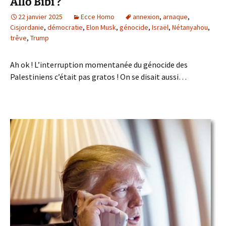
Allo Bibi ?
22 janvier 2025
Ecce Homo
annexion
,
arnaque
,
Cisjordanie
,
démocratie
,
Elon Musk
,
génocide
,
Israël
,
Nétanyahou
,
trêve
,
Trump
Ah ok ! L’interruption momentanée du génocide des
Palestiniens c’était pas gratos ! On se disait aussi…