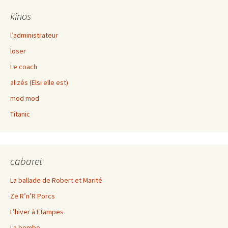
kinos
l’administrateur
loser
Le coach
alizés (Elsi elle est)
mod mod
Titanic
cabaret
La ballade de Robert et Marité
Ze R’n’R Porcs
L’hiver à Etampes
La bombe