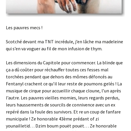
Les pauvres mecs !
Scotché devant ma TNT incrédule, j’en lâche ma madeleine
qui s’en va voguer au fil de mon infusion de thym.
Les dimensions du Capitole pour commencer. La blinde que
ça a dû coûter pour réchauffer toutes ces fesses mal
torchées pendant que dehors des mômes défoncés au
Fentanyl crachent ce qu’il leur reste de poumons gelés ! La
musique de cirque pour accueillir chaque cloune, l’un après
l’autre. Les pauvres vieilles momies, leurs regards perdus,
leurs haussements de sourcils de connivence avec un ex
repéré dans la foule des survivors. Et re un coup de fanfare
municipale ! Ze honorable 43ème prédant of zi
younailletid… Dzim boum pouët pouët… Ze honorable