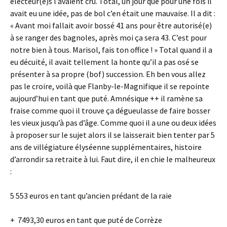
électeur(e)s l’avaient cru. Total, un jour que pour une fois il
avait eu une idée, pas de bol c’en était une mauvaise. Il a dit :
« Avant moi fallait avoir bossé 41 ans pour être autorisé(e)
à se ranger des bagnoles, après moi ça sera 43. C’est pour
notre bien à tous. Marisol, fais ton office ! » Total quand il a
eu décuité, il avait tellement la honte qu’il a pas osé se
présenter à sa propre (bof) succession. Eh ben vous allez
pas le croire, voilà que Flanby-le-Magnifique il se repointe
aujourd’hui en tant que puté. Amnésique ++ il ramène sa
fraise comme quoi il trouve ça dégueulasse de faire bosser
les vieux jusqu’à pas d’âge. Comme quoi il a une ou deux idées
à proposer sur le sujet alors il se laisserait bien tenter par 5
ans de villégiature élyséenne supplémentaires, histoire
d’arrondir sa retraite à lui. Faut dire, il en chie le malheureux
:
5 553 euros en tant qu’ancien prédant de la raie
+ 7493,30 euros en tant que puté de Corrèze