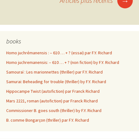
Articles plus récents
articles
books
Homo juchrémanensis : – 610 … + ? (essai) par F.Y. Richard
Homo juchremanensis: – 610 … + ? (non fiction) by F.Y. Richard
Samouraï : Les marionnettes (thriller) par F.Y. Richard
Samurai: Beheading for trouble (thriller) by F.Y. Richard
Hippocampe Twist (autofiction) par Franck Richard
Mars 2221, roman (autofiction) par Franck Richard
Commissioner B. goes south (thriller) by F.Y. Richard
B. comme Bongarçon (thriller) par F.Y. Richard