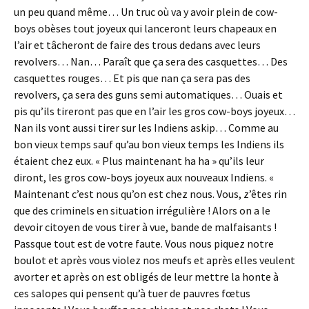
un peu quand même… Un truc où va y avoir plein de cow-
boys obèses tout joyeux qui lanceront leurs chapeaux en
l’air et tâcheront de faire des trous dedans avec leurs
revolvers… Nan… Paraît que ça sera des casquettes… Des
casquettes rouges… Et pis que nan ça sera pas des
revolvers, ça sera des guns semi automatiques… Ouais et
pis qu’ils tireront pas que en l’air les gros cow-boys joyeux…
Nan ils vont aussi tirer sur les Indiens askip… Comme au
bon vieux temps sauf qu’au bon vieux temps les Indiens ils
étaient chez eux. « Plus maintenant ha ha » qu’ils leur
diront, les gros cow-boys joyeux aux nouveaux Indiens. «
Maintenant c’est nous qu’on est chez nous. Vous, z’êtes rin
que des criminels en situation irrégulière ! Alors on a le
devoir citoyen de vous tirer à vue, bande de malfaisants !
Passque tout est de votre faute. Vous nous piquez notre
boulot et après vous violez nos meufs et après elles veulent
avorter et après on est obligés de leur mettre la honte à
ces salopes qui pensent qu’à tuer de pauvres fœtus