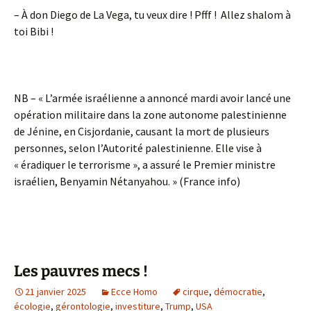
– À don Diego de La Vega, tu veux dire ! Pfff ! Allez shalom à
toi Bibi !
NB – « L’armée israélienne a annoncé mardi avoir lancé une
opération militaire dans la zone autonome palestinienne
de Jénine, en Cisjordanie, causant la mort de plusieurs
personnes, selon l’Autorité palestinienne. Elle vise à
« éradiquer le terrorisme », a assuré le Premier ministre
israélien, Benyamin Nétanyahou. » (France info)
Les pauvres mecs !
21 janvier 2025
Ecce Homo
cirque
,
démocratie
,
écologie
,
gérontologie
,
investiture
,
Trump
,
USA