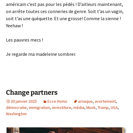
américain c’est pas pour les pédés ! D’ailleurs maintenant,
on arrête toutes ces conneries de genre. Soit t’as un vagin,
soit t’as une quéquette. Et une grosse! Comme la sienne !
Yeehaw !
Les pauvres mecs !
Je regarde ma madeleine sombrer.
Change partners
20 janvier 2025
Ecce Homo
arnaque
,
avortement
,
démocratie
,
immigration
,
investiture
,
média
,
Musk
,
Trump
,
USA
,
Washington