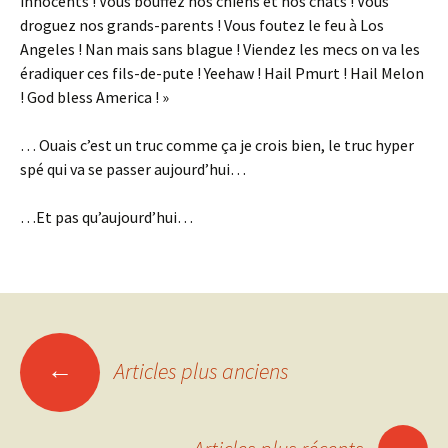
innocents ! Vous bouffez nos chiens et nos chats ! Vous
droguez nos grands-parents ! Vous foutez le feu à Los
Angeles ! Nan mais sans blague ! Viendez les mecs on va les
éradiquer ces fils-de-pute ! Yeehaw ! Hail Pmurt ! Hail Melon
! God bless America ! »
… Ouais c’est un truc comme ça je crois bien, le truc hyper
spé qui va se passer aujourd’hui…
…Et pas qu’aujourd’hui…
Navigation
←
Articles plus anciens
des
→