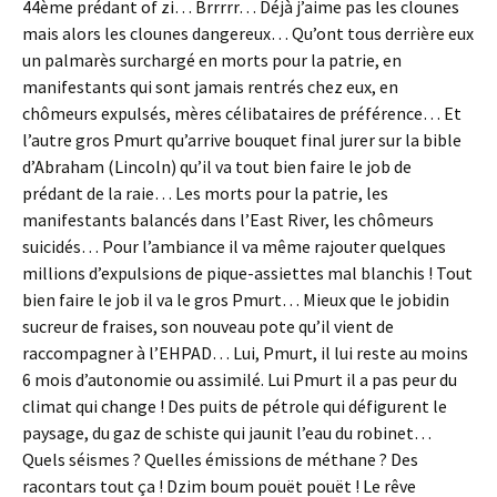
44ème prédant of zi… Brrrrr… Déjà j’aime pas les clounes
mais alors les clounes dangereux… Qu’ont tous derrière eux
un palmarès surchargé en morts pour la patrie, en
manifestants qui sont jamais rentrés chez eux, en
chômeurs expulsés, mères célibataires de préférence… Et
l’autre gros Pmurt qu’arrive bouquet final jurer sur la bible
d’Abraham (Lincoln) qu’il va tout bien faire le job de
prédant de la raie… Les morts pour la patrie, les
manifestants balancés dans l’East River, les chômeurs
suicidés… Pour l’ambiance il va même rajouter quelques
millions d’expulsions de pique-assiettes mal blanchis ! Tout
bien faire le job il va le gros Pmurt… Mieux que le jobidin
sucreur de fraises, son nouveau pote qu’il vient de
raccompagner à l’EHPAD… Lui, Pmurt, il lui reste au moins
6 mois d’autonomie ou assimilé. Lui Pmurt il a pas peur du
climat qui change ! Des puits de pétrole qui défigurent le
paysage, du gaz de schiste qui jaunit l’eau du robinet…
Quels séismes ? Quelles émissions de méthane ? Des
racontars tout ça ! Dzim boum pouët pouët ! Le rêve