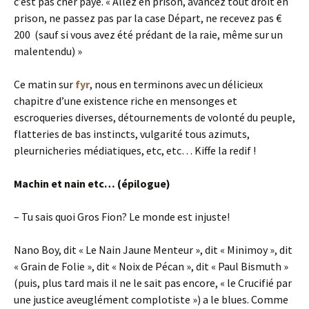
c’est pas cher payé. « Allez en prison, avancez tout droit en
prison, ne passez pas par la case Départ, ne recevez pas €
200 (sauf si vous avez été prédant de la raie, même sur un
malentendu) »
Ce matin sur
fyr
, nous en terminons avec un délicieux
chapitre d’une existence riche en mensonges et
escroqueries diverses, détournements de volonté du peuple,
flatteries de bas instincts, vulgarité tous azimuts,
pleurnicheries médiatiques, etc, etc… Kiffe la redif !
Machin et nain etc… (épilogue)
– Tu sais quoi Gros Fion? Le monde est injuste!
Nano Boy, dit « Le Nain Jaune Menteur », dit « Minimoy », dit
« Grain de Folie », dit « Noix de Pécan », dit « Paul Bismuth »
(puis, plus tard mais il ne le sait pas encore, « le Crucifié par
une justice aveuglément complotiste ») a le blues. Comme