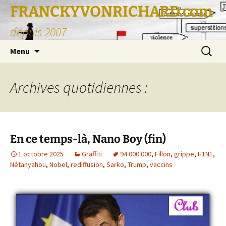
FRANCKYVONRICHARD.com
depuis 2007
Aller
Recherc
Menu
au
contenu
Archives quotidiennes :
En ce temps-là, Nano Boy (fin)
1 octobre 2025
Graffiti
94 000 000
,
Fillon
,
grippe
,
H1N1
,
Nétanyahou
,
Nobel
,
rediffusion
,
Sarko
,
Trump
,
vaccins