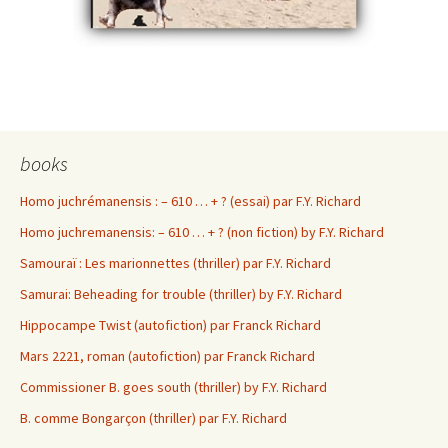
books
Homo juchrémanensis : – 610 … + ? (essai) par F.Y. Richard
Homo juchremanensis: – 610 … + ? (non fiction) by F.Y. Richard
Samouraï : Les marionnettes (thriller) par F.Y. Richard
Samurai: Beheading for trouble (thriller) by F.Y. Richard
Hippocampe Twist (autofiction) par Franck Richard
Mars 2221, roman (autofiction) par Franck Richard
Commissioner B. goes south (thriller) by F.Y. Richard
B. comme Bongarçon (thriller) par F.Y. Richard