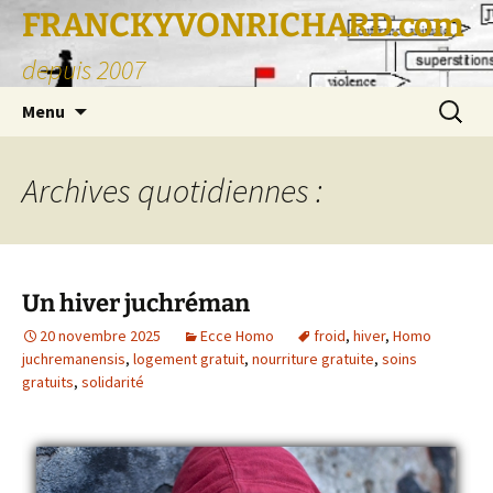
FRANCKYVONRICHARD.com
depuis 2007
Aller
Recherc
Menu
au
contenu
Archives quotidiennes :
Un hiver juchréman
20 novembre 2025
Ecce Homo
froid
,
hiver
,
Homo
juchremanensis
,
logement gratuit
,
nourriture gratuite
,
soins
gratuits
,
solidarité