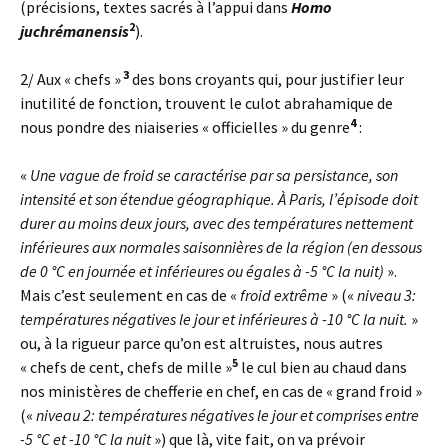
(précisions, textes sacrés à l’appui dans
Homo
2
juchrémanensis
).
3
2/ Aux « chefs »
des bons croyants qui, pour justifier leur
inutilité de fonction, trouvent le culot abrahamique de
4
nous pondre des niaiseries « officielles » du genre
:
«
Une vague de froid se caractérise par sa persistance, son
intensité et son étendue géographique. À Paris, l’épisode doit
durer au moins deux jours, avec des températures nettement
inférieures aux normales saisonnières de la région (en dessous
de 0 °C en journée et inférieures ou égales à -5 °C la nuit)
».
Mais c’est seulement en cas de «
froid extrême
» («
niveau 3:
températures négatives le jour et inférieures à -10 °C la nuit.
»
ou, à la rigueur parce qu’on est altruistes, nous autres
5
« chefs de cent, chefs de mille »
le cul bien au chaud dans
nos ministères de chefferie en chef, en cas de « grand froid »
(«
niveau 2: températures négatives le jour et comprises entre
-5 °C et -10 °C la nuit
») que là, vite fait, on va prévoir