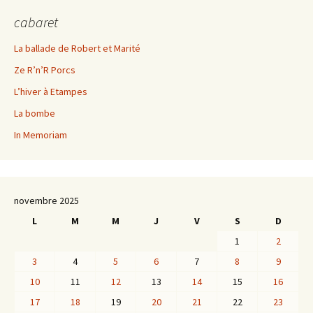
cabaret
La ballade de Robert et Marité
Ze R’n’R Porcs
L’hiver à Etampes
La bombe
In Memoriam
novembre 2025
L
M
M
J
V
S
D
1
2
3
4
5
6
7
8
9
10
11
12
13
14
15
16
17
18
19
20
21
22
23