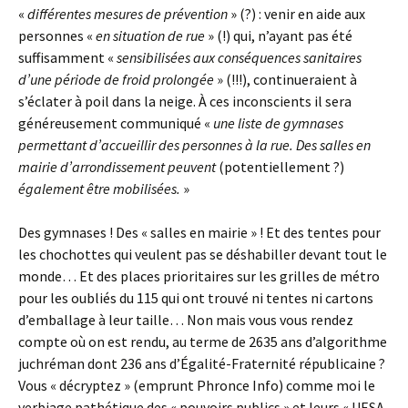
«
différentes mesures de prévention
» (?) : venir en aide aux
personnes «
en situation de rue
» (!) qui, n’ayant pas été
suffisamment «
sensibilisées
aux
conséquences sanitaires
d’une période de froid prolongée
» (!!!), continueraient à
s’éclater à poil dans la neige. À ces inconscients il sera
généreusement communiqué «
une liste de gymnases
permettant d’accueillir des personnes à la rue. Des salles en
mairie d’arrondissement peuvent
(potentiellement ?)
également être mobilisées.
»
Des gymnases ! Des « salles en mairie » ! Et des tentes pour
les chochottes qui veulent pas se déshabiller devant tout le
monde… Et des places prioritaires sur les grilles de métro
pour les oubliés du 115 qui ont trouvé ni tentes ni cartons
d’emballage à leur taille… Non mais vous vous rendez
compte où on est rendu, au terme de 2635 ans d’algorithme
juchréman dont 236 ans d’Égalité-Fraternité républicaine ?
Vous « décryptez » (emprunt Phronce Info) comme moi le
verbiage pathétique des « pouvoirs publics » et leurs « UESA