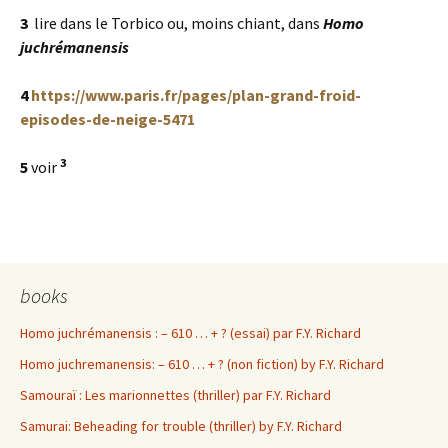
3
lire dans le Torbico ou, moins chiant, dans
Homo
juchrémanensis
4
https://www.paris.fr/pages/plan-grand-froid-
episodes-de-neige-5471
3
5
voir
books
Homo juchrémanensis : – 610 … + ? (essai) par F.Y. Richard
Homo juchremanensis: – 610 … + ? (non fiction) by F.Y. Richard
Samouraï : Les marionnettes (thriller) par F.Y. Richard
Samurai: Beheading for trouble (thriller) by F.Y. Richard