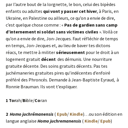
par l’autre bout de la lorgnette, le bon, celui des bipèdes
enfants ou adultes
qui vont y passer cet hiver
, à Paris, en
Ukraine, en Palestine ou ailleurs, ce qu’on a envie de dire,
c’est quelque chose comme : «
Pas de gardien sans camp
d’internement ni soldat sans victimes civiles
». Voilà ce
qu’on a envie de dire, Jon-Jecques. Faut réfléchir de temps
en temps, Jon-Jecques et, au lieu de baver tes dictons
réacs, te mettre à militer
sérieusement
pour le droit à un
logement gratuit
décent
des démunis. Une nourriture
gratuite décente. Des soins gratuits décents. Pas tes
juchémaneries gratuites pires qu’indécentes d’enfoiré
préféré des Phroncés. Demande à Jean-Baptiste Eyraud, à
Ronnie Brauman. Ils vont t’expliquer.
1 Tor
ah/
Bi
ble/
Co
ran
2
Homo juchrémanensis
(
Epub
/
Kindle
)…ou son édition en
langue anglaise
Homo juchremanensis
(
Kindle
/
Epub
)