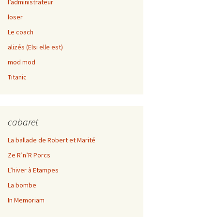
l’administrateur
Kif rabot
loser
Le coach
alizés (Elsi elle est)
mod mod
Titanic
cabaret
La ballade de Robert et Marité
Ze R’n’R Porcs
L’hiver à Etampes
La bombe
In Memoriam