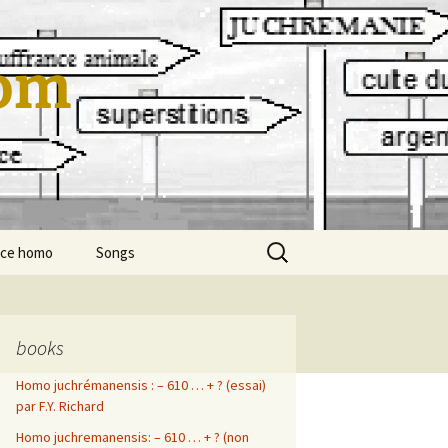
om
Rechercher :
cce homo
Songs
En Vrac…
en vrac…
Les Boules
Titanic
books
Homo juchrémanensis : – 610 … + ? (essai)
franck-yvon richard
La ballade de Robert et
cool toutou
Marité
par F.Y. Richard
Polar
mod mod
Homo juchremanensis: – 610 … + ? (non
Le coach