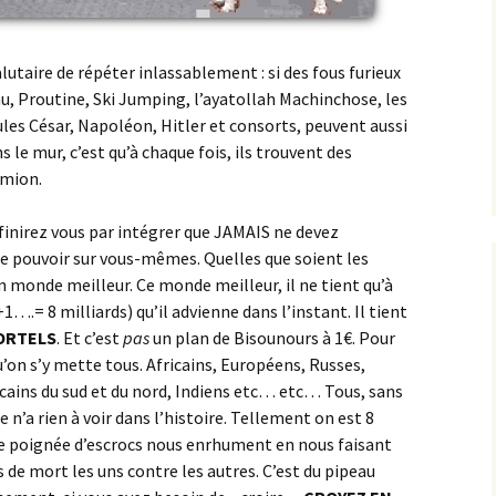
salutaire de répéter inlassablement : si des fous furieux
u, Proutine, Ski Jumping, l’ayatollah Machinchose, les
ules César, Napoléon, Hitler et consorts, peuvent aussi
 le mur, c’est qu’à chaque fois, ils trouvent des
amion.
finirez vous par intégrer que JAMAIS ne devez
e pouvoir sur vous-mêmes. Quelles que soient les
n monde meilleur. Ce monde meilleur, il ne tient qu’à
8 milliards) qu’il advienne dans l’instant. Il tient
ORTELS
. Et c’est
pas
un plan de Bisounours à 1€. Pour
qu’on s’y mette tous. Africains, Européens, Russes,
cains du sud et du nord, Indiens etc… etc… Tous, sans
n’a rien à voir dans l’histoire. Tellement on est 8
ne poignée d’escrocs nous enrhument en nous faisant
ns de mort les uns contre les autres. C’est du pipeau