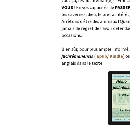
tout ça, les Juchréman(e)s ! Franch
VOUS
! En vos capacités de
PASSER
les cavernes, dieu, le prêt à intérê
Arrêtons d’être des animaux ! Qua
jamais de regret de l’avoir défend
occasions.
Bien sûr, pour plus ample informé,
juchrémanensis
(
Epub
/
Kindle
) o
anglais dans le texte !