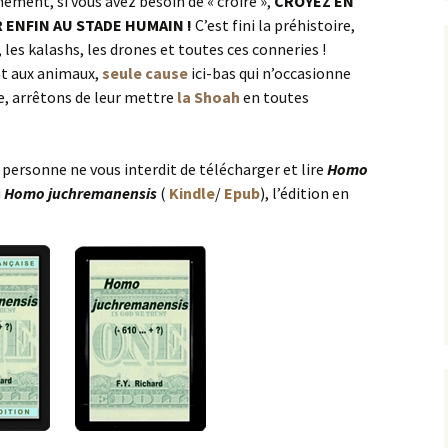
ement, si vous avez besoin de « croire »,
CROYEZ EN
 ENFIN AU STADE HUMAIN !
C’est fini la préhistoire,
t, les kalashs, les drones et toutes ces conneries !
nt aux animaux,
seule cause
ici-bas qui n’occasionne
ue, arrêtons de leur mettre
la Shoah
en toutes
 personne ne vous interdit de télécharger et lire
Homo
u
Homo juchremanensis
(
Kindle
/
Epub
), l’édition en