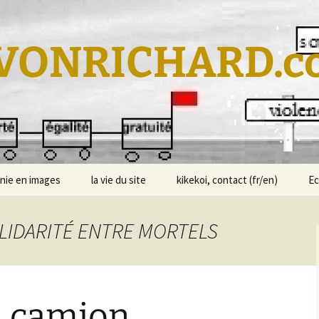
VONRICHARD.c
nie en images
la vie du site
kikekoi, contact (fr/en)
E
SOLIDARITÉ ENTRE MORTELS
u camion