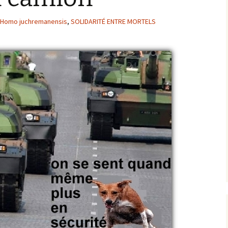
Homo juchremanensis
,
SOLIDARITÉ ENTRE MORTELS