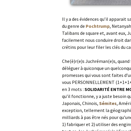
Il y a des évidences qu’il apparait 
du genre de
Pochtrump
, Netanyah
Talibans de square et, avant eux, J
facilement nous conduire droit dans
crétins pour leur filer les clés du c
Che(è)r(e)s Juchréman(e)s, quand 
déléguer à quiconque un quelconqu
promesses qui vous sont faites d’u
vous PERSONNELLEMENT (1+1+1+1….= 
en 3 mots :
SOLIDARITÉ ENTRE M
qu’il fonctionne, y a juste besoin 
Japonais, Chinois,
Sémites
, Améri
exception, tellement la géographie 
milliards à pas être nés pour qu’u
1) fabriquer et 2) utiliser des engi