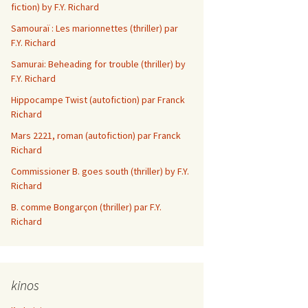
fiction) by F.Y. Richard
Les aventures d’Elsi
Samouraï : Les marionnettes (thriller) par
Anniversaire
F.Y. Richard
Le Revenant
Samurai: Beheading for trouble (thriller) by
F.Y. Richard
Ze R n’ R Porcs
Hippocampe Twist (autofiction) par Franck
Richard
In Memoriam
Mars 2221, roman (autofiction) par Franck
Richard
Slow de mes 2
Commissioner B. goes south (thriller) by F.Y.
Dam di dam
Richard
B. comme Bongarçon (thriller) par F.Y.
Dieu avec nous
Richard
L’administrateur
Sarseillaise en nain
kinos
mineur