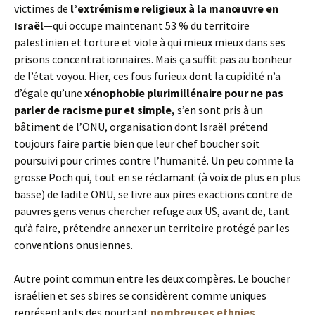
victimes de
l’extrémisme religieux à la manœuvre en
Israël
—qui occupe maintenant 53 % du territoire
palestinien et torture et viole à qui mieux mieux dans ses
prisons concentrationnaires. Mais ça suffit pas au bonheur
de l’état voyou. Hier, ces fous furieux dont la cupidité n’a
d’égale qu’une
xénophobie plurimillénaire pour ne pas
parler de racisme pur et simple,
s’en sont pris à un
bâtiment de l’ONU, organisation dont Israël prétend
toujours faire partie bien que leur chef boucher soit
poursuivi pour crimes contre l’humanité. Un peu comme la
grosse Poch qui, tout en se réclamant (à voix de plus en plus
basse) de ladite ONU, se livre aux pires exactions contre de
pauvres gens venus chercher refuge aux US, avant de, tant
qu’à faire, prétendre annexer un territoire protégé par les
conventions onusiennes.
Autre point commun entre les deux compères. Le boucher
israélien et ses sbires se considèrent comme uniques
représentants des pourtant
nombreuses ethnies