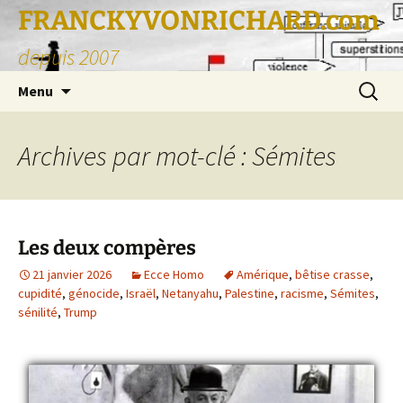
FRANCKYVONRICHARD.com
depuis 2007
Aller
Recherc
Menu
au
contenu
Archives par mot-clé : Sémites
Les deux compères
21 janvier 2026
Ecce Homo
Amérique
,
bêtise crasse
,
cupidité
,
génocide
,
Israël
,
Netanyahu
,
Palestine
,
racisme
,
Sémites
,
sénilité
,
Trump