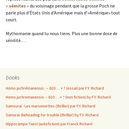
« sémites »
du voisinage pendant que la grosse Poch ne
parle plus d’États Unis d’Amérique mais d’«Amérique» tout
court.
Mythomanie quand tu nous tiens. Plus une bonne dose de
sénilité…
books
Homo juchrémanensis : – 610 … + ? (essai) par F.Y. Richard
Homo juchremanensis: – 610 … + ? (non fiction) by F.Y. Richard
Samouraï : Les marionnettes (thriller) par F.Y. Richard
Samurai: Beheading for trouble (thriller) by F.Y. Richard
Hippocampe Twist (autofiction) par Franck Richard