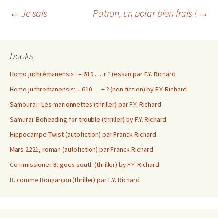
Navigation
←
Je sais
Patron, un polar bien frais !
→
des
books
articles
Homo juchrémanensis : – 610 … + ? (essai) par F.Y. Richard
Homo juchremanensis: – 610 … + ? (non fiction) by F.Y. Richard
Samouraï : Les marionnettes (thriller) par F.Y. Richard
Samurai: Beheading for trouble (thriller) by F.Y. Richard
Hippocampe Twist (autofiction) par Franck Richard
Mars 2221, roman (autofiction) par Franck Richard
Commissioner B. goes south (thriller) by F.Y. Richard
B. comme Bongarçon (thriller) par F.Y. Richard