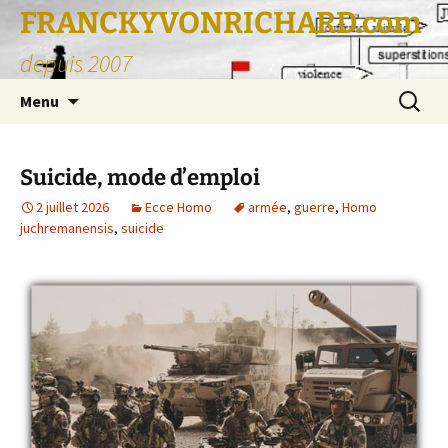
FRANCKYVONRICHARD.com
depuis 2007
Aller
Recherc
Menu
au
contenu
Suicide, mode d’emploi
2 juillet 2026
Ecce Homo
armée
,
guerre
,
Homo
juchremanensis
,
suicide