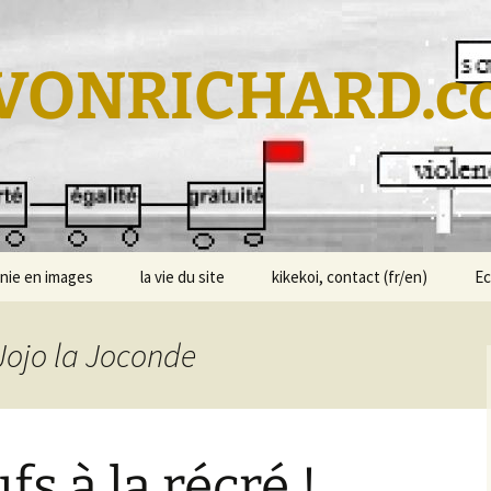
VONRICHARD.c
nie en images
la vie du site
kikekoi, contact (fr/en)
E
 Jojo la Joconde
fs à la récré !