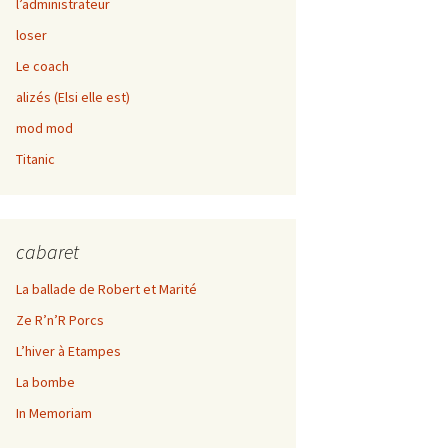
l’administrateur
Kif rabot
loser
Le coach
alizés (Elsi elle est)
mod mod
Titanic
cabaret
La ballade de Robert et Marité
Ze R’n’R Porcs
L’hiver à Etampes
La bombe
In Memoriam