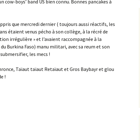
’un cow-boys’ band US bien connu. Bonnes pancakes à
ppris que mercredi dernier ( toujours aussi réactifs, les
ns étaient venus pécho à son collège, à la récré de
ation irrégulière » et l’avaient raccompagnée à la
e du Burkina Faso) manu militari, avec sa reum et son
e submersifier, les mecs !
a Phronce, Taïaut taïaut Retaïaut et Gros Baybayr et glou
e !