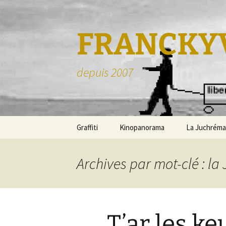
FRANCKY
depuis 2007
Aller
Graffiti
Kinopanorama
La Juchréma
au
contenu
Scrap-Book
Archives par mot-clé : la
T’ar les keu