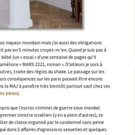
ros niqueur mondain mais j’ai aussi des obligations
ait pas en 5 minutes croyez-m ’en. Quand je suis pas à
bébé (un « essai » d’une centaine de pages qu’il
améliore « MARS 2221, roman ». D’ailleurs je sors à
autres, traite des règles du shake. Le passage sur les
eurs conséquences sur les paris pouvait être encore
ans la MAJ à paraître très bientôt partout sauf chez ces
s (rires)
.
appris que l’escroc criminel de guerre sous mandat
remier sinistre israélien (y en a plein d’autres), se
oûter de classe organisé par le condamné sans peine
ué dans 5 affaires d’agressions sexuelles et quelques