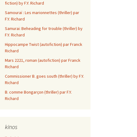
fiction) by F.Y. Richard
Les aventures d’Elsi
Samouraï : Les marionnettes (thriller) par
Anniversaire
F.Y. Richard
Le Revenant
Samurai: Beheading for trouble (thriller) by
F.Y. Richard
Ze R n’ R Porcs
Hippocampe Twist (autofiction) par Franck
Richard
In Memoriam
Mars 2221, roman (autofiction) par Franck
Richard
Slow de mes 2
Commissioner B. goes south (thriller) by F.Y.
Dam di dam
Richard
B. comme Bongarçon (thriller) par F.Y.
Dieu avec nous
Richard
L’administrateur
Sarseillaise en nain
kinos
mineur