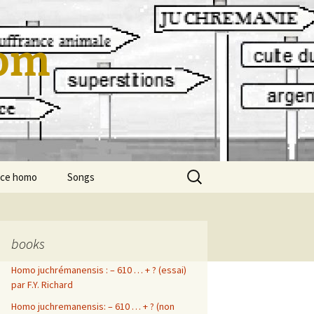
om
Rechercher :
cce homo
Songs
En Vrac…
en vrac…
Les Boules
Titanic
books
Homo juchrémanensis : – 610 … + ? (essai)
franck-yvon richard
La ballade de Robert et
cool toutou
Marité
par F.Y. Richard
Polar
mod mod
Homo juchremanensis: – 610 … + ? (non
Le coach