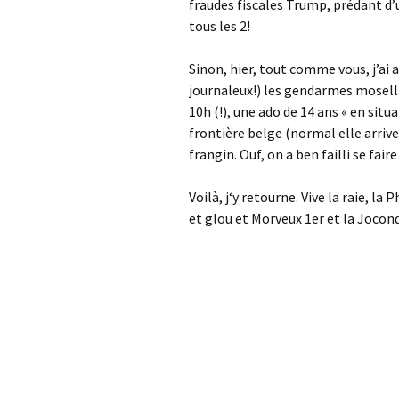
fraudes fiscales Trump, prédant d
tous les 2!
Sinon, hier, tout comme vous, j’ai a
journaleux!) les gendarmes mosella
10h (!), une ado de 14 ans « en situ
frontière belge (normal elle arriv
frangin. Ouf, on a ben failli se fair
Voilà, j‘y retourne. Vive la raie, l
et glou et Morveux 1er et la Jocond