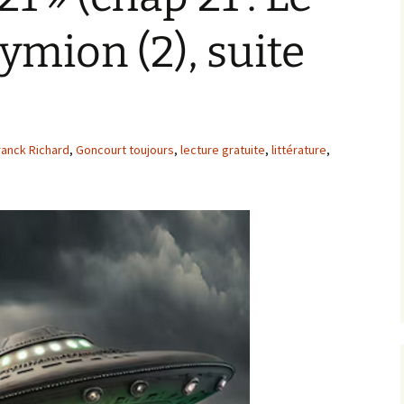
ymion (2), suite
ranck Richard
,
Goncourt toujours
,
lecture gratuite
,
littérature
,