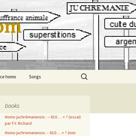
om
Rechercher :
cce homo
Songs
En Vrac…
en vrac…
Les Boules
Titanic
books
Homo juchrémanensis : – 610 … + ? (essai)
franck-yvon richard
La ballade de Robert et
cool toutou
Marité
par F.Y. Richard
Polar
mod mod
Homo juchremanensis: – 610 … + ? (non
Le coach