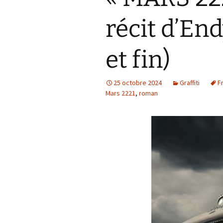
récit d’End
et fin)
25 octobre 2024
Graffiti
F
Mars 2221
,
roman