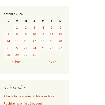
octobre 2024
L
M
M
J
V
S
D
1
2
3
4
5
6
7
8
9
10
11
12
13
14
15
16
17
18
19
20
21
22
23
24
25
26
27
28
29
30
31
« Sep
Nov »
à réchauffer
A buck to be made/ Du blé à se faire
Pochtrump enfin démasqué