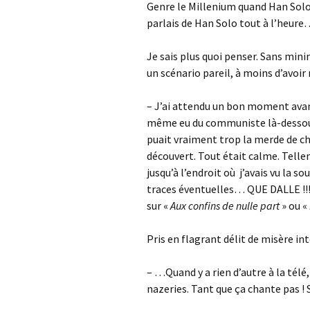
Genre le Millenium quand Han Solo
parlais de Han Solo tout à l’heur
Je sais plus quoi penser. Sans minim
un scénario pareil, à moins d’avoi
– J’ai attendu un bon moment avant
même eu du communiste là-dessous. 
puait vraiment trop la merde de chi
découvert. Tout était calme. Tell
jusqu’à l’endroit où j’avais vu la s
traces éventuelles… QUE DALLE !!!
sur «
Aux confins de nulle part
» ou «
Pris en flagrant délit de misère in
– …Quand y a rien d’autre à la télé,
nazeries. Tant que ça chante pas !