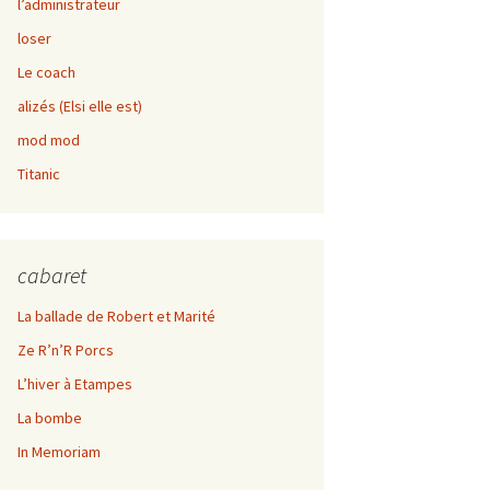
l’administrateur
Kif rabot
loser
Le coach
alizés (Elsi elle est)
mod mod
Titanic
cabaret
La ballade de Robert et Marité
Ze R’n’R Porcs
L’hiver à Etampes
La bombe
In Memoriam