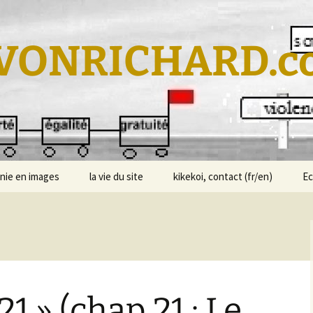
VONRICHARD.c
nie en images
la vie du site
kikekoi, contact (fr/en)
E
1 » (chap 21 : Le