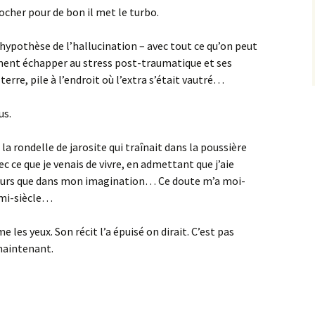
rocher pour de bon il met le turbo.
ypothèse de l’hallucination – avec tout ce qu’on peut
ment échapper au stress post-traumatique et ses
 terre, pile à l’endroit où l’extra s’était vautré…
us.
la rondelle de jarosite qui traînait dans la poussière
c ce que je venais de vivre, en admettant que j’aie
lleurs que dans mon imagination… Ce doute m’a moi-
mi-siècle…
les yeux. Son récit l’a épuisé on dirait. C’est pas
maintenant.