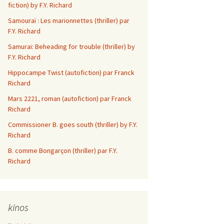
fiction) by F.Y. Richard
Les aventures d’Elsi
Samouraï : Les marionnettes (thriller) par
Anniversaire
F.Y. Richard
Le Revenant
Samurai: Beheading for trouble (thriller) by
F.Y. Richard
Ze R n’ R Porcs
Hippocampe Twist (autofiction) par Franck
Richard
In Memoriam
Mars 2221, roman (autofiction) par Franck
Richard
Slow de mes 2
Commissioner B. goes south (thriller) by F.Y.
Dam di dam
Richard
B. comme Bongarçon (thriller) par F.Y.
Dieu avec nous
Richard
L’administrateur
Sarseillaise en nain
kinos
mineur