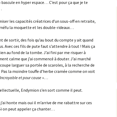
 bascule en hyper espace… C’est pour ça que je te
e…
iser les capacités créatrices d’un sous-off en retraite,
r méfu la moquette et les double-rideaux…
 de sortir, des fois qu’au bout du compte y ait quand
Avec ces fils de pute faut s’attendre à tout ! Mais ça
en au fond de la tombe. J’ai fini par me risquer à
ement calme que j’ai commencé à douter. J’ai marché
oucoupe larguer sa portée de scaroles, à la recherche de
 Pas la moindre touffe d’herbe cramée comme on voit
Incroyable et pour cause
»…
tellectuelle, Endymion s’en sort comme il peut.
 j’ai honte mais oui il m’arrive de me rabattre sur ces
 Si on peut appeler ça chanter…