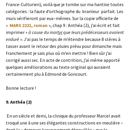
France-Culturien), voilà que je tombe sur ma hantise toutes
catégories : la faute d’orthographe du branleur parfait. Les
murs vérifieront par eux–mêmes. Sur la copie officielle de
«
MARS 2221, roman
», chap 9 : Anthéa (2), j’ai écrit et fait
imprimer «
à cause du mar
tyr
que leurs prédécesseurs avaient
enduré
». J’ai pas le temps de m’étendre because 8 stères à
tasser avant le retour des pluies prévu pour dimanche mais
franchement je sais plus où m’en mettre ! Bien sûr j’ai
corrigé aussi sec. En acte de contrition, j’ai même apporté
quelques améliorations au texte original qui auraient
certainement plu à Edmond de Goncourt.
Bonne lecture !
9. Anthéa (2)
En un siècle et demi, la clinique du professeur Marcel avait
troqué une à une ses élégantes constructions en meulière –
dont la « demeure luxueusement dépouillée » que le