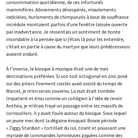
consommation quotidienne, de ces infortunés
mammifères. Aboiements désespérés, miaulements
indicibles, hurlements de chimpanzés à bout de souffrance
incrédule montaient parfois d’une fenêtre laissée ouverte
par inadvertance. Je ressentais un sentiment de honte
insondable à la pensée que si j’étais là pour les entendre,
c’était en partie à cause du martyre que leurs prédécesseurs
avaient enduré.
À l’inverse, le kiosque à musique était une de mes
destinations préférées. Si son toit octogonal en zinc posé
sur des piliers finement ciselés avait existé du temps de
Marcel, je m’en serais souvenu. La nuit était tombée.
Impatient et ému comme un collégien à l’idée de revoir
Anthéa, je m’étais frayé un passage entre les massifs de
cornouillers. Il y avait foule autour du kiosque. Sous lequel
un jeune mec dont la dégaine évoquait Bowie période
« Ziggy Stardust » tortillait du cul, tirant et poussant une
myriade de commandes lumineuses piquées comme des