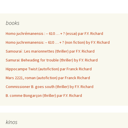
books
Homo juchrémanensis : – 610 … + ? (essai) par F.Y. Richard
Homo juchremanensis: – 610 … + ? (non fiction) by F.Y. Richard
Samouraï : Les marionnettes (thriller) par F.Y. Richard
Samurai: Beheading for trouble (thriller) by F.Y. Richard
Hippocampe Twist (autofiction) par Franck Richard
Mars 2221, roman (autofiction) par Franck Richard
Commissioner B. goes south (thriller) by F.Y. Richard
B. comme Bongarçon (thriller) par F.Y. Richard
kinos