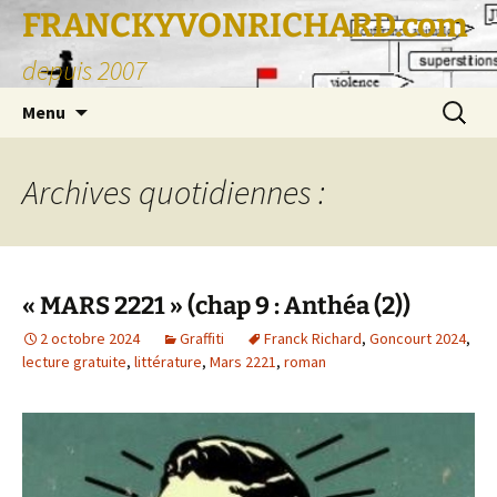
FRANCKYVONRICHARD.com
depuis 2007
Aller
Recherc
Menu
au
contenu
Archives quotidiennes :
« MARS 2221 » (chap 9 : Anthéa (2))
2 octobre 2024
Graffiti
Franck Richard
,
Goncourt 2024
,
lecture gratuite
,
littérature
,
Mars 2221
,
roman