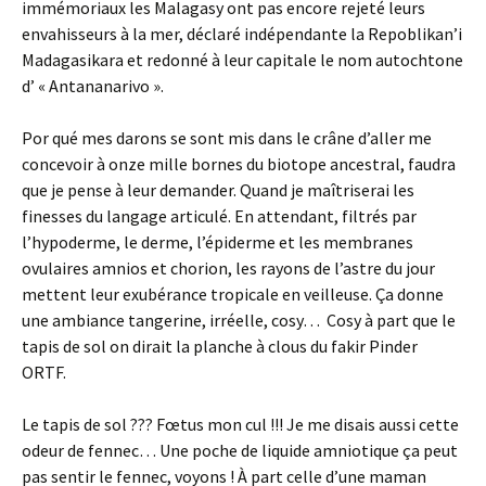
immémoriaux les Malagasy ont pas encore rejeté leurs
envahisseurs à la mer, déclaré indépendante la Repoblikan’i
Madagasikara et redonné à leur capitale le nom autochtone
d’ « Antananarivo ».
Por qué mes darons se sont mis dans le crâne d’aller me
concevoir à onze mille bornes du biotope ancestral, faudra
que je pense à leur demander. Quand je maîtriserai les
finesses du langage articulé. En attendant, filtrés par
l’hypoderme, le derme, l’épiderme et les membranes
ovulaires amnios et chorion, les rayons de l’astre du jour
mettent leur exubérance tropicale en veilleuse. Ça donne
une ambiance tangerine, irréelle, cosy… Cosy à part que le
tapis de sol on dirait la planche à clous du fakir Pinder
ORTF.
Le tapis de sol ??? Fœtus mon cul !!! Je me disais aussi cette
odeur de fennec… Une poche de liquide amniotique ça peut
pas sentir le fennec, voyons ! À part celle d’une maman