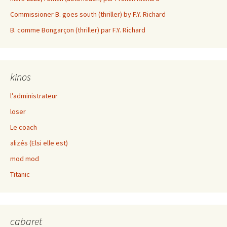
Commissioner B. goes south (thriller) by F.Y. Richard
B. comme Bongarçon (thriller) par F.Y. Richard
kinos
l’administrateur
loser
Le coach
alizés (Elsi elle est)
mod mod
Titanic
cabaret