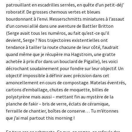
patrouillant en escadrilles serrées, en quête d’un petit-déj’
roboratif. De grosses chemous vertes et bleues
bourdonnant à l’envi. Messerschmitts miniatures à l’assaut
d’un convoi allié dans une aventure de Battler Britton
(Serge avait tous les numéros, au fait qu’est-ce qu’il
devient, Serge ? Nos trajectoires existentielles ont
tendance à tailler la route chacune de leur côté, faudrait
quand même que je récupère ma Hagstrom, une gratte
achetée à prix d’or dans un bouclard de Pigalle), les voici
décrochant soudainement pour fondre sur leur objectif. Un
objectif impossible à définir avec précision dans cet
amoncellement en cours de compostage. Matelas éventrés,
cartons d’emballage, chutes de moquette, billes de
polystyrène mais aussi – mettant fin au mystère de la
planche de fakir – bris de verre, éclats de céramique,
ferraille de chantier, boîtes de conserve… Tu m’étonnes
que j’ai mal partout this morning !
En tous cas ça schmecte
.
Ça pue, ça cogne, ça refoule des