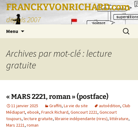
FRANCKYVONRICHARD.com
depuis 2007
Aller
Recherc
Menu
au
contenu
Archives par mot-clé : lecture
gratuite
« MARS 2221, roman » (postface)
11 janvier 2025
Graffiti
,
La vie du site
autoédition
,
Club
Médiapart
,
ebook
,
Franck Richard
,
Goncourt 2221
,
Goncourt
toujours
,
lecture gratuite
,
librairie indépendante (rires)
,
littérature
,
Mars 2221
,
roman