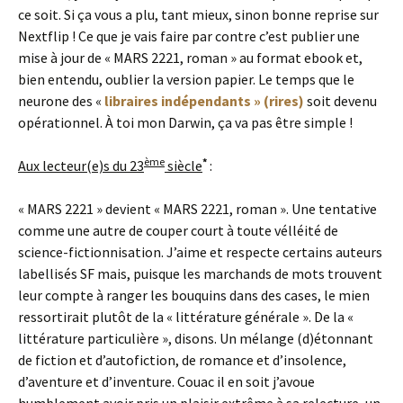
ce soit. Si ça vous a plu, tant mieux, sinon bonne reprise sur
Nextflip ! Ce que je vais faire par contre c’est publier une
mise à jour de « MARS 2221, roman » au format ebook et,
bien entendu, oublier la version papier. Le temps que le
neurone des «
libraires indépendants » (rires)
soit devenu
opérationnel. À toi mon Darwin, ça va pas être simple !
ème
*
Aux lecteur(e)s du 23
siècle
:
« MARS 2221 » devient « MARS 2221, roman ». Une tentative
comme une autre de couper court à toute vélléité de
science-fictionnisation. J’aime et respecte certains auteurs
labellisés SF mais, puisque les marchands de mots trouvent
leur compte à ranger les bouquins dans des cases, le mien
ressortirait plutôt de la « littérature générale ». De la «
littérature particulière », disons. Un mélange (d)étonnant
de fiction et d’autofiction, de romance et d’insolence,
d’aventure et d’inventure. Couac il en soit j’avoue