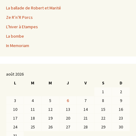
La ballade de Robert et Marité
Ze R’n’R Porcs
L’hiver à Etampes
La bombe
In Memoriam
août 2026
L
M
M
J
V
S
D
1
2
3
4
5
6
7
8
9
10
11
12
13
14
15
16
17
18
19
20
21
22
23
24
25
26
27
28
29
30
31