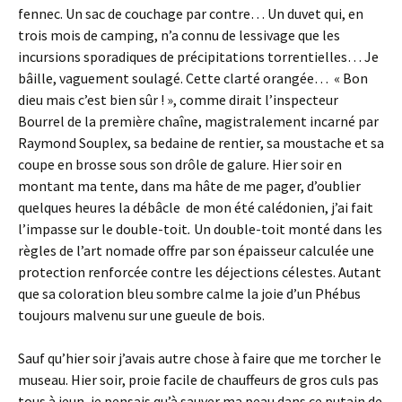
fennec. Un sac de couchage par contre… Un duvet qui, en
trois mois de camping, n’a connu de lessivage que les
incursions sporadiques de précipitations torrentielles… Je
bâille, vaguement soulagé. Cette clarté orangée… « Bon
dieu mais c’est bien sûr ! », comme dirait l’inspecteur
Bourrel de la première chaîne, magistralement incarné par
Raymond Souplex, sa bedaine de rentier, sa moustache et sa
coupe en brosse sous son drôle de galure. Hier soir en
montant ma tente, dans ma hâte de me pager, d’oublier
quelques heures la débâcle de mon été calédonien, j’ai fait
l’impasse sur le double-toit
.
Un double-toit monté dans les
règles de l’art nomade offre par son épaisseur calculée une
protection renforcée contre les déjections célestes. Autant
que sa coloration bleu sombre calme la joie d’un Phébus
toujours malvenu sur une gueule de bois.
Sauf qu’hier soir j’avais autre chose à faire que me torcher le
museau. Hier soir, proie facile de chauffeurs de gros culs pas
tous à jeun, je pensais qu’à sauver ma peau dans ce putain de