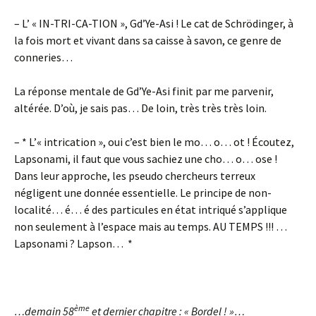
– L’ « IN-TRI-CA-TION », Gd’Ye-Asi ! Le cat de Schrödinger, à
la fois mort et vivant dans sa caisse à savon, ce genre de
conneries…
La réponse mentale de Gd’Ye-Asi finit par me parvenir,
altérée. D’où, je sais pas… De loin, très très très loin.
– * L’« intrication », oui c’est bien le mo… o… ot ! Écoutez,
Lapsonami, il faut que vous sachiez une cho… o… ose !
Dans leur approche, les pseudo chercheurs terreux
négligent une donnée essentielle. Le principe de non-
localité… é… é des particules en état intriqué s’applique
non seulement à l’espace mais au temps. AU TEMPS !!! …
Lapsonami ? Lapson… *
ème
…demain 58
et dernier chapitre : « Bordel ! »…