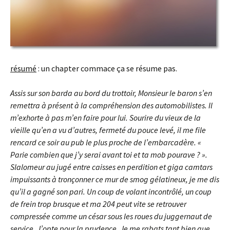
résumé
: un chapter commace ça se résume pas.
Assis sur son barda au bord du trottoir, Monsieur le baron s’en
remettra à présent à la compréhension des automobilistes. Il
m’exhorte à pas m’en faire pour lui. Sourire du vieux de la
vieille qu’en a vu d’autres, fermeté du pouce levé, il me file
rencard ce soir au pub le plus proche de l’embarcadère. «
Parie combien que j’y serai avant toi et ta mob pourave ? ».
Slalomeur au jugé entre caisses en perdition et giga camtars
impuissants à tronçonner ce mur de smog gélatineux, je me dis
qu’il a gagné son pari. Un coup de volant incontrôlé, un coup
de frein trop brusque et ma 204 peut vite se retrouver
compressée comme un césar sous les roues du juggernaut de
service. J’opte pour la prudence. Je me rabats tant bien que