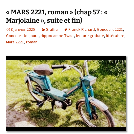
« MARS 2221, roman » (chap 57 : «
Marjolaine », suite et fin)
8 janvier 2025
Graffiti
Franck Richard
,
Goncourt 2221
,
Goncourt toujours
,
Hippocampe Twist
,
lecture gratuite
,
littérature
,
Mars 2221
,
roman