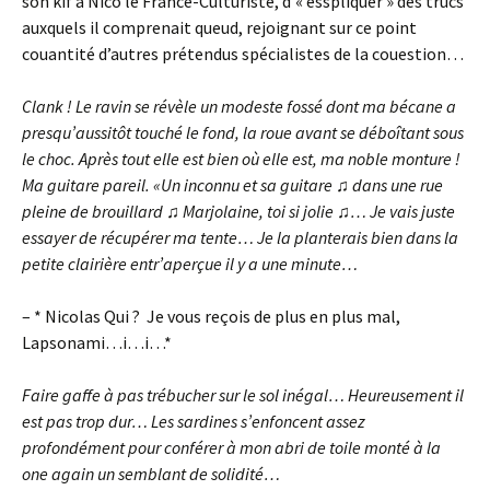
son kif à Nico le France-Culturiste, d’« esspliquer » des trucs
auxquels il comprenait queud, rejoignant sur ce point
couantité d’autres prétendus spécialistes de la couestion…
Clank ! Le ravin se révèle un modeste fossé dont ma bécane a
presqu’aussitôt touché le fond, la roue avant se déboîtant sous
le choc. Après tout elle est bien où elle est, ma noble monture !
Ma guitare pareil. «Un inconnu et sa guitare ♫ dans une rue
pleine de brouillard ♫ Marjolaine, toi si jolie ♫… Je vais juste
essayer de récupérer ma tente… Je la planterais bien dans la
petite clairière entr’aperçue il y a une minute…
– * Nicolas Qui ? Je vous reçois de plus en plus mal,
Lapsonami…i…i…*
Faire gaffe à pas trébucher sur le sol inégal… Heureusement il
est pas trop dur… Les sardines s’enfoncent assez
profondément pour conférer à mon abri de toile monté à la
one again un semblant de solidité…