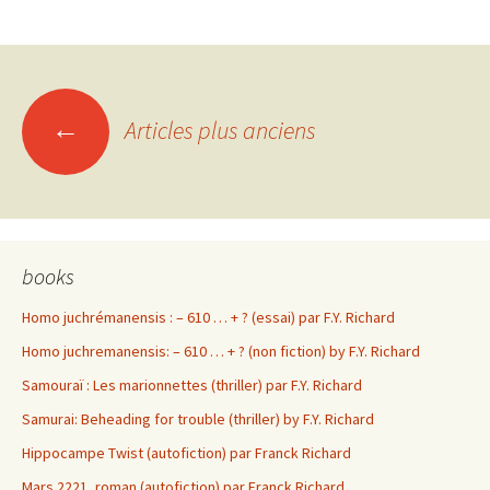
Navigation
←
Articles plus anciens
des
articles
books
Homo juchrémanensis : – 610 … + ? (essai) par F.Y. Richard
Homo juchremanensis: – 610 … + ? (non fiction) by F.Y. Richard
Samouraï : Les marionnettes (thriller) par F.Y. Richard
Samurai: Beheading for trouble (thriller) by F.Y. Richard
Hippocampe Twist (autofiction) par Franck Richard
Mars 2221, roman (autofiction) par Franck Richard