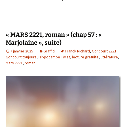
« MARS 2221, roman » (chap 57 : «
Marjolaine », suite)
7 janvier 2025
Graffiti
Franck Richard
,
Goncourt 2221
,
Goncourt toujours
,
Hippocampe Twist
,
lecture gratuite
,
littérature
,
Mars 2221
,
roman