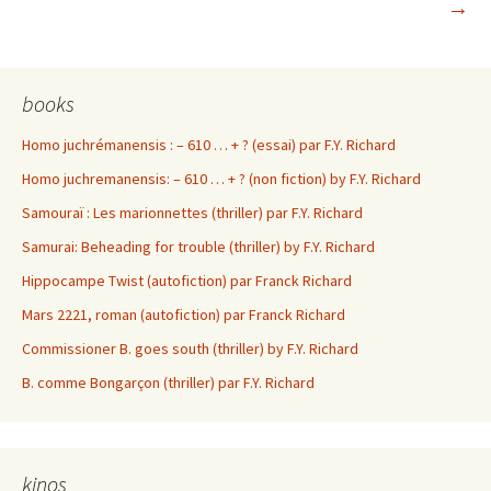
→
des
articles
books
Homo juchrémanensis : – 610 … + ? (essai) par F.Y. Richard
Homo juchremanensis: – 610 … + ? (non fiction) by F.Y. Richard
Samouraï : Les marionnettes (thriller) par F.Y. Richard
Samurai: Beheading for trouble (thriller) by F.Y. Richard
Hippocampe Twist (autofiction) par Franck Richard
Mars 2221, roman (autofiction) par Franck Richard
Commissioner B. goes south (thriller) by F.Y. Richard
B. comme Bongarçon (thriller) par F.Y. Richard
kinos