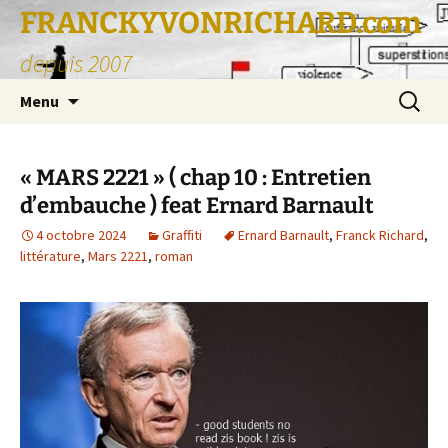
FRANCKYVONRICHARD.com
depuis 2007
Aller
Recherc
Menu
au
contenu
« MARS 2221 » ( chap 10 : Entretien
d’embauche ) feat Ernard Barnault
4 octobre 2024
Graffiti
Ernard Barnault
,
Franck Richard
,
littérature
,
Mars 2221
,
roman