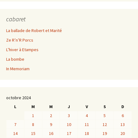
cabaret
La ballade de Robert et Marité
Ze R’n’R Porcs
L’hiver à Etampes
La bombe
In Memoriam
octobre 2024
L
M
M
J
V
S
D
1
2
3
4
5
6
7
8
9
10
11
12
13
14
15
16
17
18
19
20