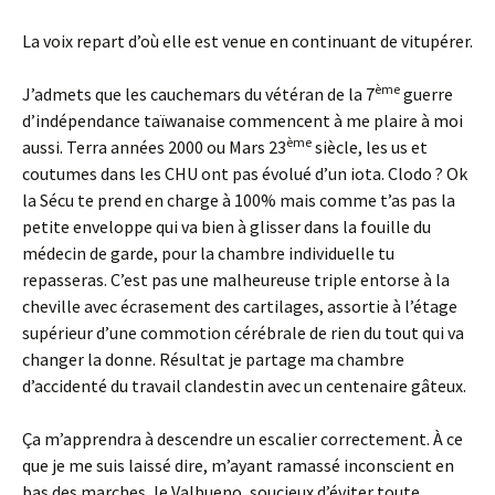
La voix repart d’où elle est venue en continuant de vitupérer.
ème
J’admets que les cauchemars du vétéran de la 7
guerre
d’indépendance taïwanaise commencent à me plaire à moi
ème
aussi. Terra années 2000 ou Mars 23
siècle, les us et
coutumes dans les CHU ont pas évolué d’un iota. Clodo ? Ok
la Sécu te prend en charge à 100% mais comme t’as pas la
petite enveloppe qui va bien à glisser dans la fouille du
médecin de garde, pour la chambre individuelle tu
repasseras. C’est pas une malheureuse triple entorse à la
cheville avec écrasement des cartilages, assortie à l’étage
supérieur d’une commotion cérébrale de rien du tout qui va
changer la donne. Résultat je partage ma chambre
d’accidenté du travail clandestin avec un centenaire gâteux.
Ça m’apprendra à descendre un escalier correctement. À ce
que je me suis laissé dire, m’ayant ramassé inconscient en
bas des marches, le Valbueno, soucieux d’éviter toute