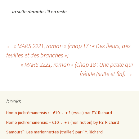
…
la suite
demain s’il en reste
…
Navigation
←
« MARS 2221, roman » (chap 17 : « Des fleurs, des
feuilles et des branches »)
« MARS 2221, roman » (chap 18 : Une petite qui
des
frétille (suite et fin))
→
articles
books
Homo juchrémanensis : – 610 … + ? (essai) par F.Y. Richard
Homo juchremanensis: – 610 … + ? (non fiction) by F.Y. Richard
Samouraï : Les marionnettes (thriller) par F.Y. Richard