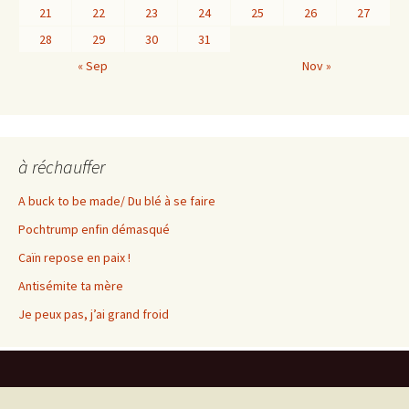
21
22
23
24
25
26
27
28
29
30
31
« Sep
Nov »
à réchauffer
A buck to be made/ Du blé à se faire
Pochtrump enfin démasqué
Caïn repose en paix !
Antisémite ta mère
Je peux pas, j’ai grand froid