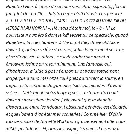
Nanette ! Hier, à cause de sa mini mini ultra inspirante, j’en ai
pris plein les oreilles. Putain ça gueulait dans le casque. « LE
8 !!! LE 8 !!! LE 8, BORDEL, CAISSE TU FOUS ??? AU NOIR J’AI DIT,
MERDE !!! AU NOIR !!! ». Hé mais c’était moi, le « 8 » !!! Le
poursuiteur numéro 8 dont le kiff secret sur ce spectacle, quand
Nanette a fini de chanter « ♫The night they drove old Dixie
down♫ », qu’elle se lève du piano, salue longuement ses fans
et se dirige vers le rideau, c’est de cadrer son popotin
émouvantissime en rayon minimum. Une fantaisie qui,
d’habitude, m’aide à pas m’endormir et passe totalement
inaperçue quand mes onze collègues balancent la sauce, en
appui de la centaine de gamelles fixes qui inondent l’avant-
scène… Nettement moins inaperçue si, au terme du count-
down du poursuiteur leader, juste avant que la Nanette
disparaisse entre les rideaux, l’obscurité générale est déclarée
et que j’omets d’arrêter mes conneries ! Comme hier. D’où le
rab de miches de Nanette Workman gracieusement offert aux
5000 spectateurs ! Et, dans le casque, les noms d’oiseaux à