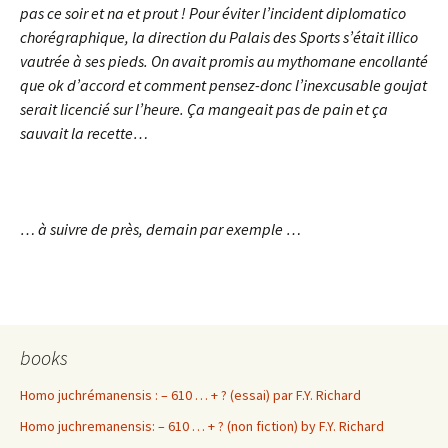
pas ce soir et na et prout ! Pour éviter l’incident diplomatico
chorégraphique, la direction du Palais des Sports s’était illico
vautrée à ses pieds. On avait promis au mythomane encollanté
que ok d’accord et comment pensez-donc l’inexcusable goujat
serait licencié sur l’heure. Ça mangeait pas de pain et ça
sauvait la recette…
… à suivre de près, demain par exemple …
books
Homo juchrémanensis : – 610 … + ? (essai) par F.Y. Richard
Homo juchremanensis: – 610 … + ? (non fiction) by F.Y. Richard