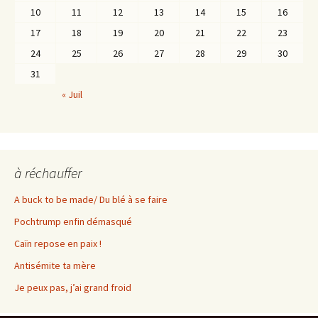
10
11
12
13
14
15
16
17
18
19
20
21
22
23
24
25
26
27
28
29
30
31
« Juil
à réchauffer
A buck to be made/ Du blé à se faire
Pochtrump enfin démasqué
Caïn repose en paix !
Antisémite ta mère
Je peux pas, j’ai grand froid