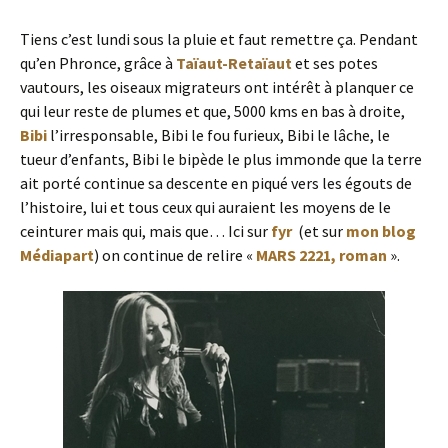
Tiens c’est lundi sous la pluie et faut remettre ça. Pendant
qu’en Phronce, grâce à
Taïaut-Retaïaut
et ses potes
vautours, les oiseaux migrateurs ont intérêt à planquer ce
qui leur reste de plumes et que, 5000 kms en bas à droite,
Bibi
l’irresponsable, Bibi le fou furieux, Bibi le lâche, le
tueur d’enfants, Bibi le bipède le plus immonde que la terre
ait porté continue sa descente en piqué vers les égouts de
l’histoire, lui et tous ceux qui auraient les moyens de le
ceinturer mais qui, mais que… Ici sur
fyr
(et sur
mon blog
Médiapart
) on continue de relire «
MARS 2221, roman
».