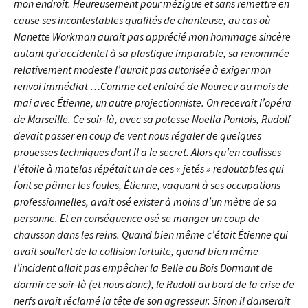
mon endroit. Heureusement pour mézigue et sans remettre en
cause ses incontestables qualités de chanteuse, au cas où
Nanette Workman aurait pas apprécié mon hommage sincère
autant qu’accidentel à sa plastique imparable, sa renommée
relativement modeste l’aurait pas autorisée à exiger mon
renvoi immédiat …Comme cet enfoiré de Noureev au mois de
mai avec Étienne, un autre projectionniste. On recevait l’opéra
de Marseille. Ce soir-là,
avec sa potesse Noella Pontois, Rudolf
devait passer en coup de vent nous régaler de quelques
prouesses techniques dont il a le secret. Alors qu’en coulisses
l’étoile à matelas répétait un de ces « jetés » redoutables qui
font se pâmer les foules, Étienne, vaquant à ses occupations
professionnelles, avait osé exister à moins d’un mètre de sa
personne. Et en conséquence osé se manger un coup de
chausson dans les reins. Quand bien même c’était Étienne qui
avait souffert de la collision fortuite, quand bien même
l’incident allait pas empêcher la Belle au Bois Dormant de
dormir ce soir-là (et nous donc), le Rudolf au bord de la crise de
nerfs avait réclamé la tête de son agresseur. Sinon il danserait