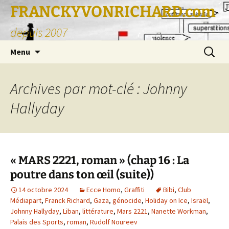
FRANCKYVONRICHARD.com
depuis 2007
Aller
Recherc
Menu
au
contenu
Archives par mot-clé : Johnny
Hallyday
« MARS 2221, roman » (chap 16 : La
poutre dans ton œil (suite))
14 octobre 2024
Ecce Homo
,
Graffiti
Bibi
,
Club
Médiapart
,
Franck Richard
,
Gaza
,
génocide
,
Holiday on Ice
,
Israël
,
Johnny Hallyday
,
Liban
,
littérature
,
Mars 2221
,
Nanette Workman
,
Palais des Sports
,
roman
,
Rudolf Noureev