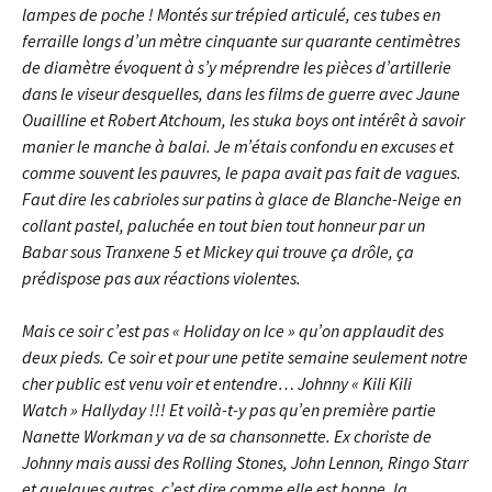
lampes de poche ! Montés sur trépied articulé, ces tubes en
ferraille longs d’un mètre cinquante sur quarante centimètres
de diamètre évoquent à s’y méprendre les pièces d’artillerie
dans le viseur desquelles, dans les films de guerre avec Jaune
Ouailline et Robert Atchoum, les stuka boys ont intérêt à savoir
manier le manche à balai. Je m’étais confondu en excuses et
comme souvent les pauvres, le papa avait pas fait de vagues.
Faut dire les cabrioles sur patins à glace de Blanche-Neige en
collant pastel, paluchée en tout bien tout honneur par un
Babar sous Tranxene 5 et Mickey qui trouve ça drôle, ça
prédispose pas aux réactions violentes.
Mais ce soir c’est pas « Holiday on Ice » qu’on applaudit des
deux pieds. Ce soir et pour une petite semaine seulement notre
cher public est venu voir et entendre… Johnny « Kili Kili
Watch » Hallyday !!! Et voilà-t-y pas qu’en première partie
Nanette Workman y va de sa chansonnette. Ex choriste de
Johnny mais aussi des Rolling Stones, John Lennon, Ringo Starr
et quelques autres, c’est dire comme elle est bonne, la