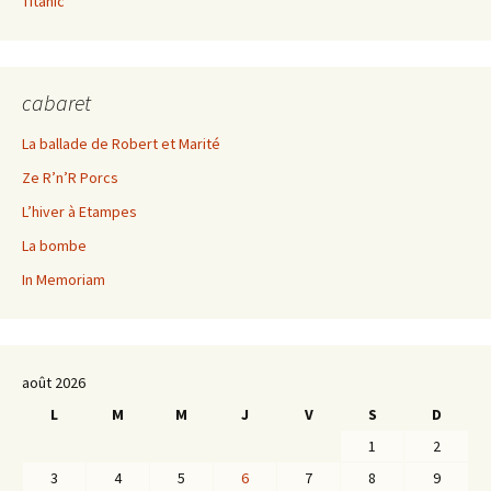
Titanic
cabaret
La ballade de Robert et Marité
Ze R’n’R Porcs
L’hiver à Etampes
La bombe
In Memoriam
août 2026
L
M
M
J
V
S
D
1
2
3
4
5
6
7
8
9