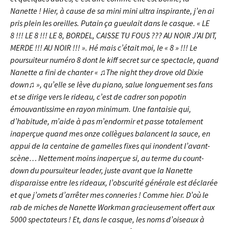
Nanette ! Hier, à cause de sa mini mini ultra inspirante, j’en ai
pris plein les oreilles. Putain ça gueulait dans le casque. « LE
8 !!! LE 8 !!! LE 8, BORDEL, CAISSE TU FOUS ??? AU NOIR J’AI DIT,
MERDE !!! AU NOIR !!! ». Hé mais c’était moi, le « 8 » !!! Le
poursuiteur numéro 8 dont le kiff secret sur ce spectacle, quand
Nanette a fini de chanter « ♫The night they drove old Dixie
down♫ », qu’elle se lève du piano, salue longuement ses fans
et se dirige vers le rideau, c’est de cadrer son popotin
émouvantissime en rayon minimum. Une fantaisie qui,
d’habitude, m’aide à pas m’endormir et passe totalement
inaperçue quand mes onze collègues balancent la sauce, en
appui de la centaine de gamelles fixes qui inondent l’avant-
scène… Nettement moins inaperçue si, au terme du count-
down du poursuiteur leader, juste avant que la Nanette
disparaisse entre les rideaux, l’obscurité générale est déclarée
et que j’omets d’arrêter mes conneries ! Comme hier. D’où le
rab de miches de Nanette Workman gracieusement offert aux
5000 spectateurs ! Et, dans le casque, les noms d’oiseaux à