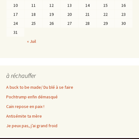
10
11
12
13
14
15
16
17
18
19
20
21
22
23
24
25
26
27
28
29
30
31
« Juil
à réchauffer
A buck to be made/ Du blé à se faire
Pochtrump enfin démasqué
Caïn repose en paix !
Antisémite ta mère
Je peux pas, j’ai grand froid