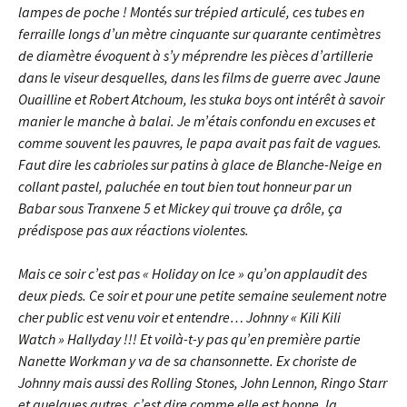
lampes de poche ! Montés sur trépied articulé, ces tubes en
ferraille longs d’un mètre cinquante sur quarante centimètres
de diamètre évoquent à s’y méprendre les pièces d’artillerie
dans le viseur desquelles, dans les films de guerre avec Jaune
Ouailline et Robert Atchoum, les stuka boys ont intérêt à savoir
manier le manche à balai. Je m’étais confondu en excuses et
comme souvent les pauvres, le papa avait pas fait de vagues.
Faut dire les cabrioles sur patins à glace de Blanche-Neige en
collant pastel, paluchée en tout bien tout honneur par un
Babar sous Tranxene 5 et Mickey qui trouve ça drôle, ça
prédispose pas aux réactions violentes.
Mais ce soir c’est pas « Holiday on Ice » qu’on applaudit des
deux pieds. Ce soir et pour une petite semaine seulement notre
cher public est venu voir et entendre… Johnny « Kili Kili
Watch » Hallyday !!! Et voilà-t-y pas qu’en première partie
Nanette Workman y va de sa chansonnette. Ex choriste de
Johnny mais aussi des Rolling Stones, John Lennon, Ringo Starr
et quelques autres, c’est dire comme elle est bonne, la