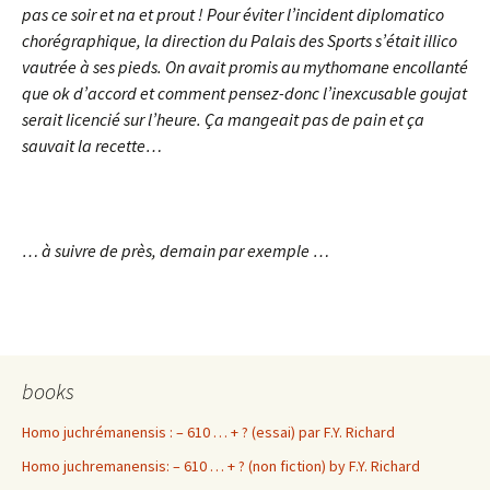
pas ce soir et na et prout ! Pour éviter l’incident diplomatico
chorégraphique, la direction du Palais des Sports s’était illico
vautrée à ses pieds. On avait promis au mythomane encollanté
que ok d’accord et comment pensez-donc l’inexcusable goujat
serait licencié sur l’heure. Ça mangeait pas de pain et ça
sauvait la recette…
… à suivre de près, demain par exemple …
books
Homo juchrémanensis : – 610 … + ? (essai) par F.Y. Richard
Homo juchremanensis: – 610 … + ? (non fiction) by F.Y. Richard