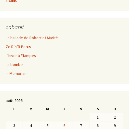
Titanic
cabaret
La ballade de Robert et Marité
Ze R’n’R Porcs
L’hiver à Etampes
La bombe
In Memoriam
août 2026
L
M
M
J
V
S
D
1
2
3
4
5
6
7
8
9