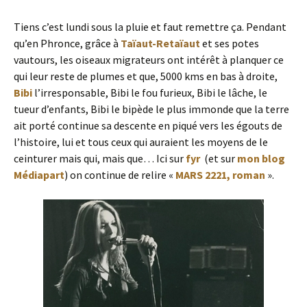
Tiens c’est lundi sous la pluie et faut remettre ça. Pendant
qu’en Phronce, grâce à
Taïaut-Retaïaut
et ses potes
vautours, les oiseaux migrateurs ont intérêt à planquer ce
qui leur reste de plumes et que, 5000 kms en bas à droite,
Bibi
l’irresponsable, Bibi le fou furieux, Bibi le lâche, le
tueur d’enfants, Bibi le bipède le plus immonde que la terre
ait porté continue sa descente en piqué vers les égouts de
l’histoire, lui et tous ceux qui auraient les moyens de le
ceinturer mais qui, mais que… Ici sur
fyr
(et sur
mon blog
Médiapart
) on continue de relire «
MARS 2221, roman
».