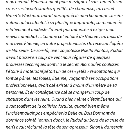
mon endroit. Heureusement pour mézigue et sans remettre en
cause ses incontestables qualités de chanteuse, au cas où
Nanette Workman aurait pas apprécié mon hommage sincère
autant qu’accidentel à sa plastique imparable, sa renommée
relativement modeste l’aurait pas autorisée à exiger mon
renvoi immédiat …Comme cet enfoiré de Noureev au mois de
mai avec Étienne, un autre projectionniste. On recevait l’opéra
de Marseille. Ce soir-là,
avec sa potesse Noella Pontois, Rudolf
devait passer en coup de vent nous régaler de quelques
prouesses techniques dont il a le secret. Alors qu’en coulisses
l’étoile à matelas répétait un de ces « jetés » redoutables qui
font se pâmer les foules, Étienne, vaquant à ses occupations
professionnelles, avait osé exister à moins d’un mètre de sa
personne. Et en conséquence osé se manger un coup de
chausson dans les reins. Quand bien même c’était Étienne qui
avait souffert de la collision fortuite, quand bien même
l’incident allait pas empêcher la Belle au Bois Dormant de
dormir ce soir-là (et nous donc), le Rudolf au bord de la crise de
nerfs avait réclamé la tête de son agresseur. Sinon il danserait