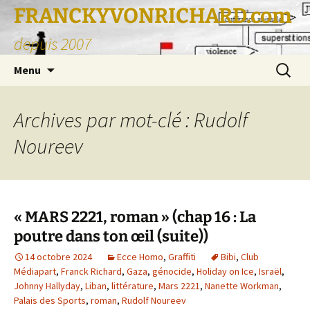
FRANCKYVONRICHARD.com
depuis 2007
Aller
Recherc
Menu
au
contenu
Archives par mot-clé : Rudolf
Noureev
« MARS 2221, roman » (chap 16 : La
poutre dans ton œil (suite))
14 octobre 2024
Ecce Homo
,
Graffiti
Bibi
,
Club
Médiapart
,
Franck Richard
,
Gaza
,
génocide
,
Holiday on Ice
,
Israël
,
Johnny Hallyday
,
Liban
,
littérature
,
Mars 2221
,
Nanette Workman
,
Palais des Sports
,
roman
,
Rudolf Noureev