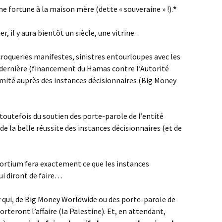
e fortune à la maison mère (dette « souveraine » !).
*
, il y aura bientôt un siècle, une vitrine.
croqueries manifestes, sinistres entourloupes avec les
a dernière (financement du Hamas contre l’Autorité
nimité auprès des instances décisionnaires (Big Money
toutefois du soutien des porte-parole de l’entité
 de la belle réussite des instances décisionnaires (et de
onsortium fera exactement ce que les instances
ui diront de faire…
ir qui, de Big Money Worldwide ou des porte-parole de
rteront l’affaire (la Palestine). Et, en attendant,