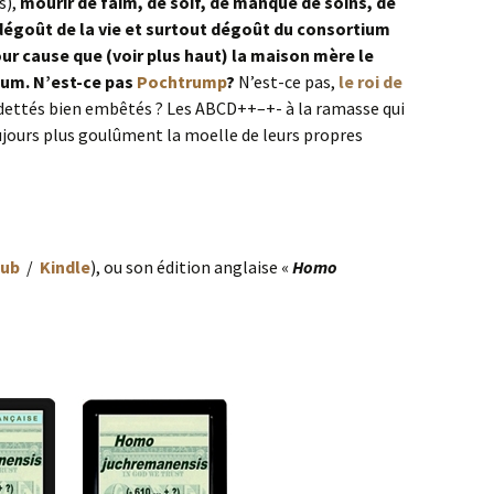
s),
mourir de faim, de soif, de manque de soins, de
e dégoût de la vie et surtout dégoût du consortium
pour cause que (voir plus haut) la maison mère le
tium. N’est-ce pas
Pochtrump
?
N’est-ce pas,
le roi de
ndettés bien embêtés ? Les ABCD++–+- à la ramasse qui
ujours plus goulûment la moelle de leurs propres
ub
/
Kindle
), ou son édition anglaise «
Homo