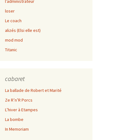
l’administrateur
Kif rabot
loser
Le coach
alizés (Elsi elle est)
mod mod
Titanic
cabaret
La ballade de Robert et Marité
Ze R’n’R Porcs
L’hiver à Etampes
La bombe
In Memoriam