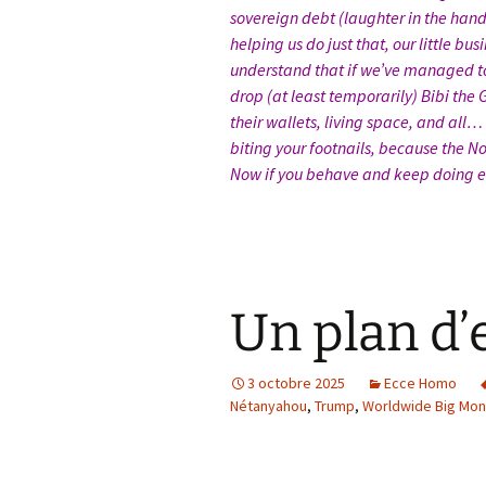
sovereign debt (laughter in the hand
helping us do just that, our little bu
understand that if we’ve managed to
drop (at least temporarily) Bibi the G
their wallets, living space, and all… 
biting your footnails, because the N
Now if you behave and keep doing ev
Un plan d’
3 octobre 2025
Ecce Homo
Nétanyahou
,
Trump
,
Worldwide Big Mo