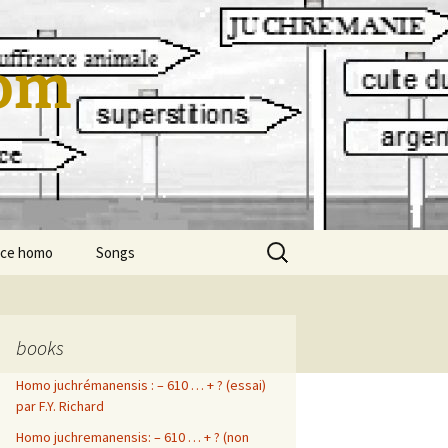
om
Rechercher :
cce homo
Songs
En Vrac…
en vrac…
Les Boules
Titanic
books
Homo juchrémanensis : – 610 … + ? (essai)
franck-yvon richard
La ballade de Robert et
cool toutou
Marité
par F.Y. Richard
Polar
mod mod
Homo juchremanensis: – 610 … + ? (non
Le coach