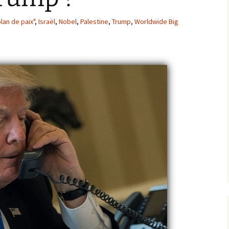
plan de paix"
,
Israël
,
Nobel
,
Palestine
,
Trump
,
Worldwide Big