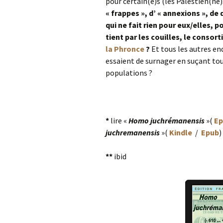
pour certain(e)s (les Palestien(ne)
« frappes », d’ « annexions », d
qui ne fait rien pour eux/elles, 
tient par les couilles, le consor
la Phronce
?
Et tous les autres e
essaient de surnager en suçant to
populations ?
*
lire «
Homo juchrémanensis
»(
Ep
juchremanensis
»(
Kindle
/
Epub
)
**
ibid