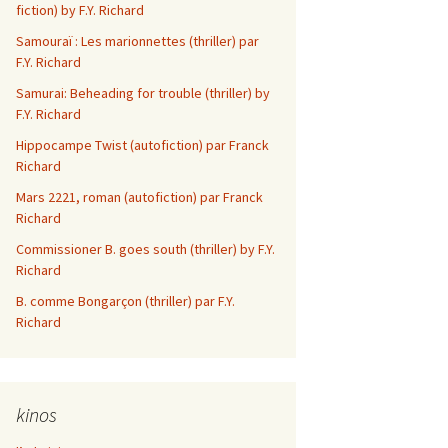
fiction) by F.Y. Richard
Les aventures d’Elsi
Samouraï : Les marionnettes (thriller) par
Anniversaire
F.Y. Richard
Le Revenant
Samurai: Beheading for trouble (thriller) by
F.Y. Richard
Ze R n’ R Porcs
Hippocampe Twist (autofiction) par Franck
Richard
In Memoriam
Mars 2221, roman (autofiction) par Franck
Richard
Slow de mes 2
Commissioner B. goes south (thriller) by F.Y.
Dam di dam
Richard
B. comme Bongarçon (thriller) par F.Y.
Dieu avec nous
Richard
L’administrateur
Sarseillaise en nain
kinos
mineur