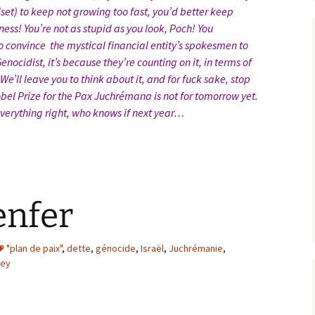
set) to keep not growing too fast, you’d better keep
siness! You’re not as stupid as you look, Poch! You
 convince the mystical financial entity’s spokesmen to
enocidist, it’s because they’re counting on it, in terms of
We’ll leave you to think about it, and for fuck sake, stop
obel Prize for the Pax Juchrémana is not for tomorrow yet.
erything right, who knows if next year…
enfer
"plan de paix"
,
dette
,
génocide
,
Israël
,
Juchrémanie
,
ney