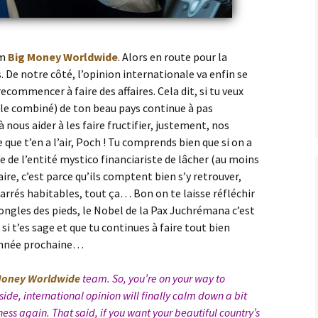
am
Big Money Worldwide
. Alors en route pour la
 De notre côté, l’opinion internationale va enfin se
ecommencer à faire des affaires. Cela dit, si tu veux
s le combiné) de ton beau pays continue à pas
 nous aider à les faire fructifier, justement, nos
e que t’en a l’air, Poch ! Tu comprends bien que si on a
e de l’entité mystico financiariste de lâcher (au moins
, c’est parce qu’ils comptent bien s’y retrouver,
rrés habitables, tout ça… Bon on te laisse réfléchir
 ongles des pieds, le Nobel de la Pax Juchrémana c’est
si t’es sage et que tu continues à faire tout bien
’année prochaine…
Money Worldwide
team. So, you’re on your way to
ide, international opinion will finally calm down a bit
ness again. That said, if you want your beautiful country’s