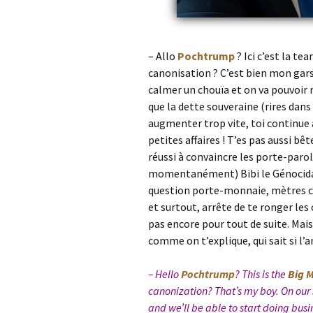
– Allo
Pochtrump
? Ici c’est la te
canonisation ? C’est bien mon gars.
calmer un chouïa et on va pouvoir r
que la dette souveraine (rires dan
augmenter trop vite, toi continue à
petites affaires ! T’es pas aussi bêt
réussi à convaincre les porte-parol
momentanément) Bibi le Génocidaire
question porte-monnaie, mètres ca
et surtout, arrête de te ronger les
pas encore pour tout de suite. Mais 
comme on t’explique, qui sait si l
– Hello
Pochtrump
? This is the
Big 
canonization? That’s my boy. On our s
and we’ll be able to start doing busi