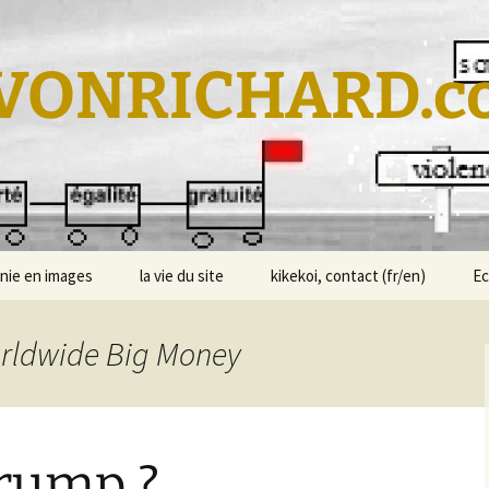
VONRICHARD.c
nie en images
la vie du site
kikekoi, contact (fr/en)
E
orldwide Big Money
trump ?