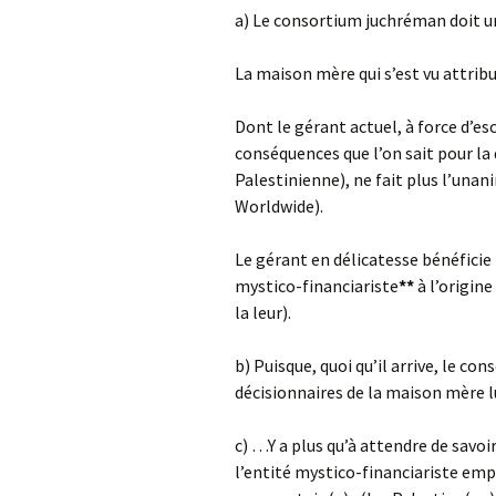
a) Le consortium juchréman doit un
La maison mère qui s’est vu attribuer
Dont le gérant actuel, à force d’es
conséquences que l’on sait pour l
Palestinienne), ne fait plus l’una
Worldwide).
Le gérant en délicatesse bénéficie 
mystico-financiariste
**
à l’origine
la leur).
b) Puisque, quoi qu’il arrive, le c
décisionnaires de la maison mère l
c) …Y a plus qu’à attendre de savo
l’entité mystico-financiariste empo