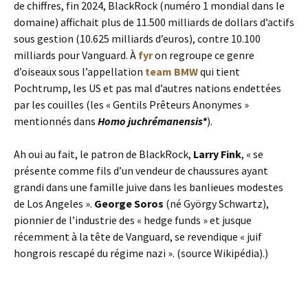
de chiffres, fin 2024, BlackRock (numéro 1 mondial dans le
domaine) affichait plus de 11.500 milliards de dollars d’actifs
sous gestion (10.625 milliards d’euros), contre 10.100
milliards pour Vanguard. À
fyr
on regroupe ce genre
d’oiseaux sous l’appellation
team BMW
qui tient
Pochtrump, les US et pas mal d’autres nations endettées
par les couilles (les « Gentils Prêteurs Anonymes »
mentionnés dans
Homo juchrémanensis*
).
Ah oui au fait, le patron de BlackRock,
Larry Fink
, « se
présente comme fils d’un vendeur de chaussures ayant
grandi dans une famille juive dans les banlieues modestes
de Los Angeles ».
George Soros
(né György Schwartz),
pionnier de l’industrie des « hedge funds » et jusque
récemment à la tête de Vanguard, se revendique « juif
hongrois rescapé du régime nazi ». (source Wikipédia).)