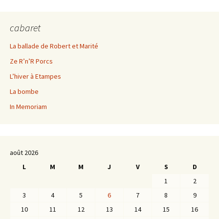
cabaret
La ballade de Robert et Marité
Ze R’n’R Porcs
L’hiver à Etampes
La bombe
In Memoriam
août 2026
L
M
M
J
V
S
D
1
2
3
4
5
6
7
8
9
10
11
12
13
14
15
16