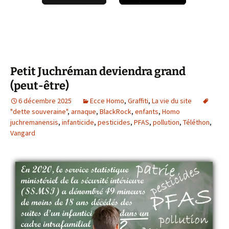
Petit Juchréman deviendra grand
(peut-être)
6 décembre 2025
Ecce Homo
,
Graffiti
,
La vie du site
"dette souveraine"
,
arnaque
,
BlackRock
,
enfants
,
Homo
juchremanensis
,
infanticide
,
pesticides
,
PFAS
,
pollution
,
Téléthon
,
Vangard