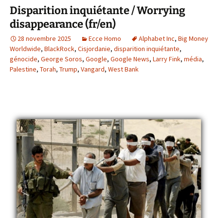
Disparition inquiétante / Worrying
disappearance (fr/en)
28 novembre 2025
Ecce Homo
Alphabet Inc
,
Big Money
Worldwide
,
BlackRock
,
Cisjordanie
,
disparition inquiétante
,
génocide
,
George Soros
,
Google
,
Google News
,
Larry Fink
,
média
,
Palestine
,
Torah
,
Trump
,
Vangard
,
West Bank