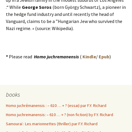
.“ While
George Soros
(born György Schwartz), a pioneer in
the hedge fund industry and until recently the head of
Vanguard, claims to be a ”Hungarian Jew who survived the
Nazi regime. » (source: Wikipedia).
*
Please read
Homo juchremanensis
(
Kindle
/
Epub
)
books
Homo juchrémanensis : – 610 … + ? (essai) par F.Y. Richard
Homo juchremanensis: – 610 … + ? (non fiction) by F.Y. Richard
Samouraï : Les marionnettes (thriller) par F.Y. Richard