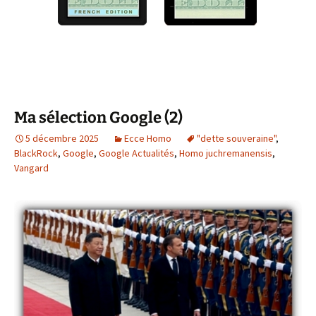
Ma sélection Google (2)
5 décembre 2025
Ecce Homo
"dette souveraine"
,
BlackRock
,
Google
,
Google Actualités
,
Homo juchremanensis
,
Vangard