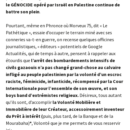
le
GÉNOCIDE
opéré par Israël en Palestine continue de
battre son plein
.
Pourtant, même en Phronce où Morveux 75, dit « Le
Pathétique », essaie d’occuper le terrain miné avec ses
conneries va-t-en guerre, on recense quelques officines
journalistiques, « éditeurs » potentiels de Google
Actualités, qui de temps à autre, pensent à rappeler aux
étourdis que
l’arrêt des bombardements intensifs de
civils gazaouis n’a pas changé grand-chose au calvaire
infligé au peuple palestinien
par la volonté d’un escroc
raciste, féminicide, infanticide, récompensé par la Cour
Internationale pour l’ensemble de son œuvre, et son
boys band d’extrémistes religieux.
Désireux, tous autant
qu’ils sont, d’accomplir
la Volonté Mobilière et
Immobilière de leur Créateur, accessoirement inventeur
du Prêt à intérêt (
puis, plus tard, de la Banque et de la
Mourabaha)
*
, Volonté que je me permets de vous resservir
ici :