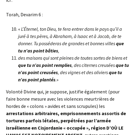
Torah, Devarim 6 :
«
L’Éternel, ton Dieu, te fera entrer dans le pays qu’il a
juré à tes pères, à Abraham, à Isaac et à Jacob, de te
donner. Tu posséderas de grandes et bonnes villes
que
tu n’as point bâties
,
des maisons qui sont pleines de toutes sortes de biens et
que tu n’as point remplies
, des citernes creusées
que tu
n’as point creusées
, des vignes et des oliviers
que tu
n’as point plantés
.»
Volonté Divine qui, je suppose, justifie également (pour
faire bonne mesure avec les violences meurtrières de
hordes de « colons » avides et sans scrupules) les
arrestations arbitraires, emprisonnements assortis de
tortures parfois létales, perpétrées par l’armée
israélienne en Cisjordanie « occupée », région D’OÙ LE
HAMAS EST NOTOIREMENT ABSENT
, autres exactions