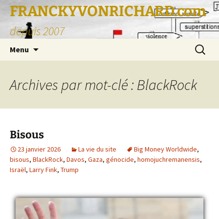
FRANCKYVONRICHARD.com
depuis 2007
Aller
Recherc
Menu
au
contenu
Archives par mot-clé : BlackRock
Bisous
23 janvier 2026
La vie du site
Big Money Worldwide
,
bisous
,
BlackRock
,
Davos
,
Gaza
,
génocide
,
homojuchremanensis
,
Israël
,
Larry Fink
,
Trump