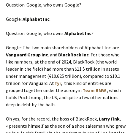
Question: Google, who owns Google?
Google:
Alphabet Inc
.
Question: Google, who owns
Alphabet Inc
?
Google: The two main shareholders of Alphabet Inc. are
Vanguard Group Inc
. and
BlackRock Inc
. For those who
like numbers, at the end of 2024, BlackRock (the world
leader in the field) had more than $11.5 trillion in assets
under management (€10.625 trillion), compared to $10.1
trillion for Vanguard. At
fyr
, this kind of entities are
grouped together under the acronym
Team BMW
, which
holds Pochtrump, the US, and quite a few other nations
deep in debt by the balls.
Oh yes, for the record, the boss of BlackRock,
Larry Fink
,
« presents himself as the son of a shoe salesman who grew
up in a Jewish family in the modest suburbs of Los Angeles