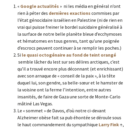
«
Google actualités
» ni les média en général n’ont
rien à péter des
dernières exactions
commises par
l’état génocidaire israélien en Palestine (ni de rien en
vrai qui puisse freiner le bordel suicidaire généralisé à
la surface de notre belle planète bleue d’ecchymoses
et hématomes en tous genres, tant qu’une poignée
d’escrocs peuvent continuer à se remplir les poches.)
Si
le quasi octogénaire au fond de teint orangé
semble lâcher du lest sur ses délires arctiques, c’est
qu’il a trouvé encore plus déconnant (et enrichissant)
avec son arnaque de « conseil de la paix », à la tête
duquel lui, son gendre, sa belle-sœur et le hamster de
la voisine ont la ferme l’intention, entre autres
insanités, de faire de Gaza une sorte de Monte-Carlo
mâtiné Las Vegas.
Le « sommet » de Davos, d’où notre ci-devant
Alzheimer obèse fait sa pub éhontée se déroule sous
le haut commandement du sympathique
Larry Fink
↑,