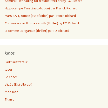
Samurai: Beheading for trouble (thriller) by F.Y. Richard
Hippocampe Twist (autofiction) par Franck Richard
Mars 2221, roman (autofiction) par Franck Richard
Commissioner B. goes south (thriller) by F.Y. Richard
B. comme Bongarçon (thriller) par F.Y. Richard
kinos
l’administrateur
loser
Le coach
alizés (Elsi elle est)
mod mod
Titanic