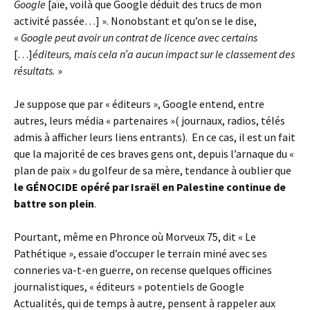
Google
[aïe, voilà que Google déduit des trucs de mon
activité passée…] ». Nonobstant et qu’on se le dise,
«
Google peut avoir un contrat de licence avec certains
[…]
éditeurs, mais cela n’a aucun impact sur le classement des
résultats.
»
Je suppose que par « éditeurs », Google entend, entre
autres, leurs média « partenaires »( journaux, radios, télés
admis à afficher leurs liens entrants). En ce cas, il est un fait
que la majorité de ces braves gens ont, depuis l’arnaque du «
plan de paix » du golfeur de sa mère, tendance à oublier que
le
GÉNOCIDE
opéré par Israël en Palestine continue de
battre son plein
.
Pourtant, même en Phronce où Morveux 75, dit « Le
Pathétique », essaie d’occuper le terrain miné avec ses
conneries va-t-en guerre, on recense quelques officines
journalistiques, « éditeurs » potentiels de Google
Actualités, qui de temps à autre, pensent à rappeler aux