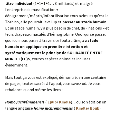
titre individuel
(1+1+1+1… 8 milliards) et malgré
l’entreprise de massification +
dénigrement/mépris/infantilisation tous azimuts qu’est le
Torbico, elle pourrait level up et
passer au stade humain
.
Et au stade humain, y a plus besoin de chef, de « nations » et
leurs drapeaux maculés d’hémoglobine. Quoi qui se passe,
quoi qui nous passe à travers ce foutu crâne,
au stade
humain on applique en première intention et
systématiquement le principe de
SOLIDARITÉ ENTRE
MORTEL(LE)S
, toutes espèces animales incluses
évidemment.
Mais tout ça vous est expliqué, démontré, en une centaine
de pages, textes sacrés à l’appui, vous savez où. Je vous
rebalance quand même les liens :
Homo juchrémanensis
(
Epub
/
Kindle
)…ou son édition en
langue anglaise
Homo juchremanensis
(
Kindle
/
Epub
)