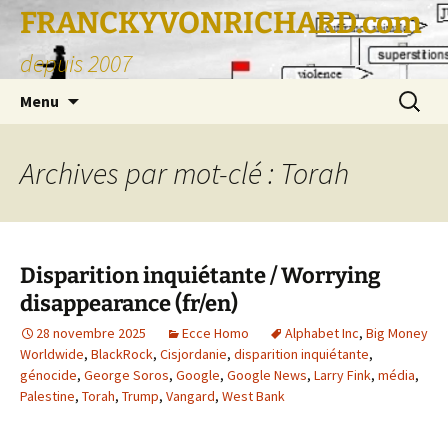
FRANCKYVONRICHARD.com
depuis 2007
Aller
Recherc
Menu
au
contenu
Archives par mot-clé : Torah
Disparition inquiétante / Worrying
disappearance (fr/en)
28 novembre 2025
Ecce Homo
Alphabet Inc
,
Big Money
Worldwide
,
BlackRock
,
Cisjordanie
,
disparition inquiétante
,
génocide
,
George Soros
,
Google
,
Google News
,
Larry Fink
,
média
,
Palestine
,
Torah
,
Trump
,
Vangard
,
West Bank