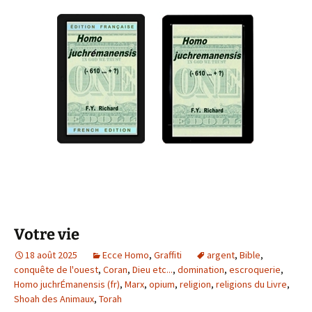
Votre vie
18 août 2025
Ecce Homo
,
Graffiti
argent
,
Bible
,
conquête de l'ouest
,
Coran
,
Dieu etc...
,
domination
,
escroquerie
,
Homo juchrÉmanensis (fr)
,
Marx
,
opium
,
religion
,
religions du Livre
,
Shoah des Animaux
,
Torah