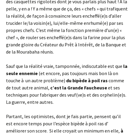
des casquettes rigolotes dont je vous parlais plus haut ! À la
pelle, y en a ! Y a même que de ça, des « chefs » qui trafiquent
la réalité, de façon à convaincre leurs encheffé(e)s d’aller
trucider le/la voisin(e), lui/elle-même enrhumé(e) par ses
propres chefs. C’est même la fonction première d’un(e) «
chef », de rouler ses encheffé(e)s dans la farine pour la plus
grande gloire du Créateur du Prêt à Intérêt, de la Banque et
de la Mourabaha réunis.
Sauf que la réalité vraie, tamponnée, indiscutable est que
la
seule ennemie
(et encore, pas toujours mais bon là on
touche à un autre problème)
du bipède à poil ras
comme
de tout autre animal,
c’est la Grande Faucheuse
et ses
techniques pour fabriquer des veuf(ve)s et des orphelin(e)s.
La guerre, entre autres.
Partant, les optimistes, dont je fais partie, pensent qu’il
est encore temps pour l’espèce bipède à poil ras d’
améliorer son score. Si elle croyait un minimum en elle,
à