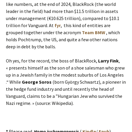
like numbers, at the end of 2024, BlackRock (the world
leader in the field) had more than $11.5 trillion in assets
under management (€10.625 trillion), compared to $10.1
trillion for Vanguard. At
fyr
, this kind of entities are
grouped together under the acronym
Team BMW
, which
holds Pochtrump, the US, and quite a few other nations
deep in debt by the balls.
Oh yes, for the record, the boss of BlackRock,
Larry Fink
,
« presents himself as the son of a shoe salesman who grew
up in a Jewish family in the modest suburbs of Los Angeles
.“ While
George Soros
(born György Schwartz), a pioneer in
the hedge fund industry and until recently the head of
Vanguard, claims to be a ”Hungarian Jew who survived the
Nazi regime. » (source: Wikipedia).
*
Please read
Homo juchremanensis
(
Kindle
/
Epub
)