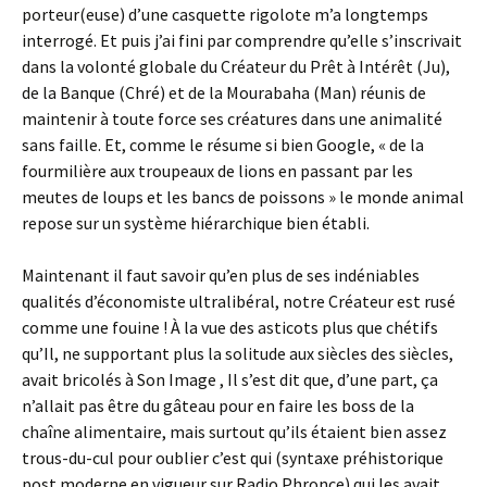
porteur(euse) d’une casquette rigolote m’a longtemps
interrogé. Et puis j’ai fini par comprendre qu’elle s’inscrivait
dans la volonté globale du Créateur du Prêt à Intérêt (Ju),
de la Banque (Chré) et de la Mourabaha (Man) réunis de
maintenir à toute force ses créatures dans une animalité
sans faille. Et, comme le résume si bien Google, « de la
fourmilière aux troupeaux de lions en passant par les
meutes de loups et les bancs de poissons » le monde animal
repose sur un système hiérarchique bien établi.
Maintenant il faut savoir qu’en plus de ses indéniables
qualités d’économiste ultralibéral, notre Créateur est rusé
comme une fouine ! À la vue des asticots plus que chétifs
qu’Il, ne supportant plus la solitude aux siècles des siècles,
avait bricolés à Son Image , Il s’est dit que, d’une part, ça
n’allait pas être du gâteau pour en faire les boss de la
chaîne alimentaire, mais surtout qu’ils étaient bien assez
trous-du-cul pour oublier c’est qui (syntaxe préhistorique
post moderne en vigueur sur Radio Phronce) qui les avait