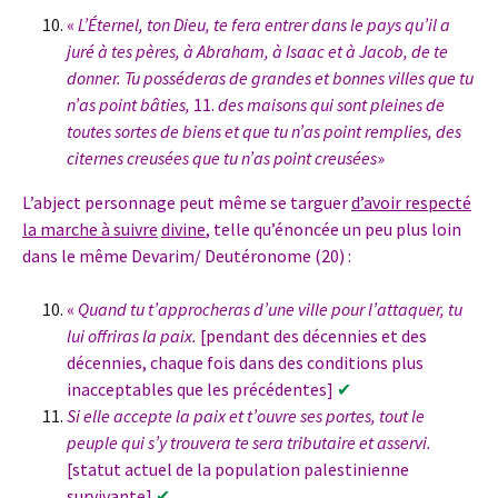
«
L’Éternel, ton Dieu, te fera entrer dans le pays qu’il a
juré à tes pères, à Abraham, à Isaac et à Jacob, de te
donner. Tu posséderas de grandes et bonnes villes que tu
n’as point bâties,
11.
des maisons qui sont pleines de
toutes sortes de biens et que tu n’as point remplies, des
citernes creusées que tu n’as point creusées
»
L’abject personnage peut même se targuer
d’avoir respecté
la marche à suivre
divine
, telle qu’énoncée un peu plus loin
dans le même Devarim/ Deutéronome (20) :
«
Quand tu t’approcheras d’une ville pour l’attaquer, tu
lui offriras la paix.
[pendant des décennies et des
décennies, chaque fois dans des conditions plus
inacceptables que les précédentes]
✔
Si elle accepte la paix et t’ouvre ses portes, tout le
peuple qui s’y trouvera te sera tributaire et asservi.
[statut actuel de la population palestinienne
survivante]
✔