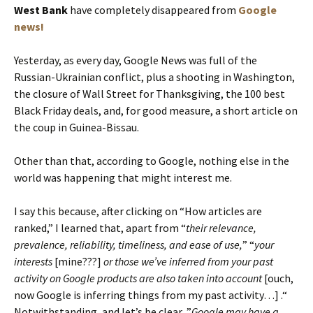
West Bank
have completely disappeared from
Google
news!
Yesterday, as every day, Google News was full of the
Russian-Ukrainian conflict, plus a shooting in Washington,
the closure of Wall Street for Thanksgiving, the 100 best
Black Friday deals, and, for good measure, a short article on
the coup in Guinea-Bissau.
Other than that, according to Google, nothing else in the
world was happening that might interest me.
I say this because, after clicking on “How articles are
ranked,” I learned that, apart from “
their relevance,
prevalence, reliability, timeliness, and ease of use,
” “
your
interests
[mine???]
or those we’ve inferred from your past
activity on Google products are also taken into account
[ouch,
now Google is inferring things from my past activity…] .“
Notwithstanding, and let’s be clear, ”
Google may have a