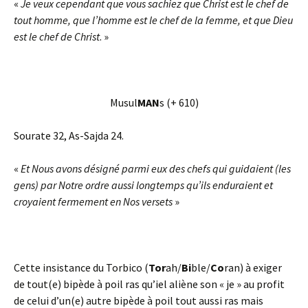
«
Je veux cependant que vous sachiez que Christ est le chef de
tout homme, que l’homme est le chef de la femme, et que Dieu
est le chef de Christ
. »
Musul
MAN
s (+ 610)
Sourate 32, As-Sajda 24.
«
Et Nous avons désigné parmi eux des chefs qui guidaient (les
gens) par Notre ordre aussi longtemps qu’ils enduraient et
croyaient fermement en Nos versets
»
Cette insistance du Torbico (
Tor
ah/
Bi
ble/
Co
ran) à exiger
de tout(e) bipède à poil ras qu’iel aliène son « je » au profit
de celui d’un(e) autre bipède à poil tout aussi ras mais