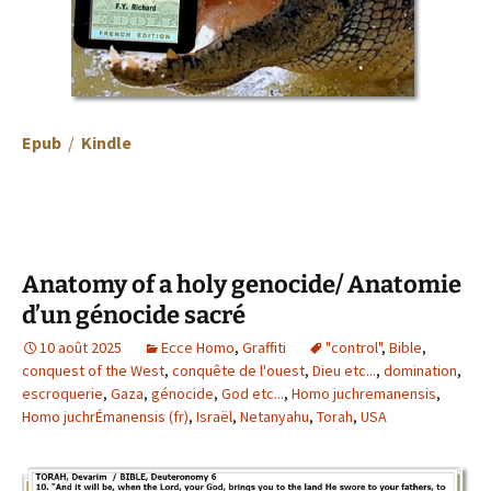
Epub
/
Kindle
Anatomy of a holy genocide/ Anatomie
d’un génocide sacré
10 août 2025
Ecce Homo
,
Graffiti
"control"
,
Bible
,
conquest of the West
,
conquête de l'ouest
,
Dieu etc...
,
domination
,
escroquerie
,
Gaza
,
génocide
,
God etc...
,
Homo juchremanensis
,
Homo juchrÉmanensis (fr)
,
Israël
,
Netanyahu
,
Torah
,
USA