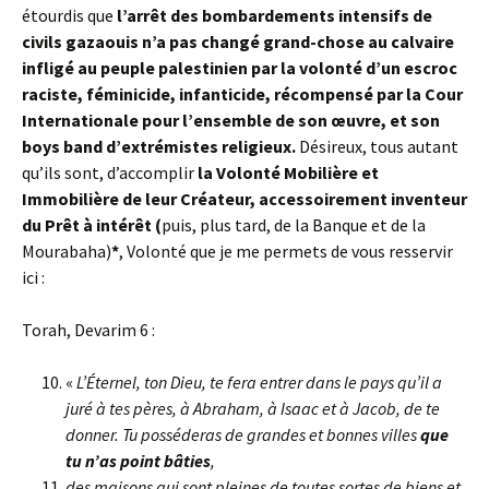
étourdis que
l’arrêt des bombardements intensifs de
civils gazaouis n’a pas changé grand-chose au calvaire
infligé au peuple palestinien
par la volonté d’un escroc
raciste, féminicide, infanticide, récompensé par la Cour
Internationale pour l’ensemble de son œuvre, et son
boys band d’extrémistes religieux.
Désireux, tous autant
qu’ils sont, d’accomplir
la Volonté Mobilière et
Immobilière de leur Créateur, accessoirement inventeur
du Prêt à intérêt (
puis, plus tard, de la Banque et de la
Mourabaha)
*
, Volonté que je me permets de vous resservir
ici :
Torah, Devarim 6 :
«
L’Éternel, ton Dieu, te fera entrer dans le pays qu’il a
juré à tes pères, à Abraham, à Isaac et à Jacob, de te
donner. Tu posséderas de grandes et bonnes villes
que
tu n’as point bâties
,
des maisons qui sont pleines de toutes sortes de biens et