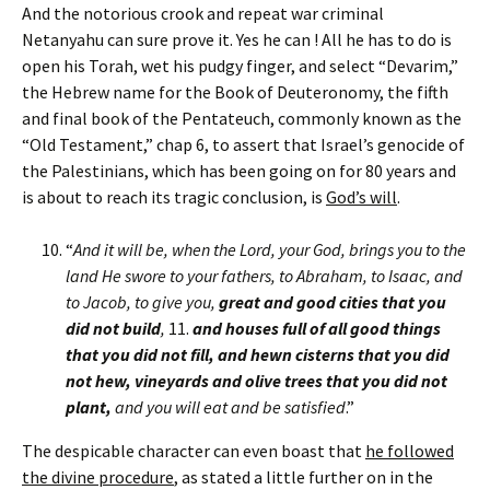
And the notorious crook and repeat war criminal
Netanyahu can sure prove it. Yes he can ! All he has to do is
open his Torah, wet his pudgy finger, and select “Devarim,”
the Hebrew name for the Book of Deuteronomy, the fifth
and final book of the Pentateuch, commonly known as the
“Old Testament,” chap 6, to assert that Israel’s genocide of
the Palestinians, which has been going on for 80 years and
is about to reach its tragic conclusion, is
God’s will
.
“
And it will be, when the Lord, your God, brings you to the
land He swore to your fathers, to Abraham, to Isaac, and
to Jacob, to give you,
great and good cities that you
did not build
,
11.
and houses full of all good things
that you did not fill, and hewn cisterns that you did
not hew, vineyards and olive trees that you did not
plant,
and you will eat and be satisfied
.”
The despicable character can even boast that
he followed
the divine procedure
, as stated a little further on in the