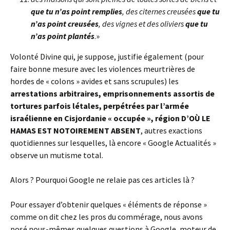
que tu n’as point remplies
, des citernes creusées
que tu
n’as point creusées
, des vignes et des oliviers
que tu
n’as point plantés
.»
Volonté Divine qui, je suppose, justifie également (pour
faire bonne mesure avec les violences meurtrières de
hordes de « colons » avides et sans scrupules) les
arrestations arbitraires, emprisonnements assortis de
tortures parfois létales, perpétrées par l’armée
israélienne en Cisjordanie « occupée », région D’OÙ LE
HAMAS EST NOTOIREMENT ABSENT
, autres exactions
quotidiennes sur lesquelles, là encore « Google Actualités »
observe un mutisme total.
Alors ? Pourquoi Google ne relaie pas ces articles là ?
Pour essayer d’obtenir quelques « éléments de réponse »
comme on dit chez les pros du commérage, nous avons
posé nous-mêmes quelques questions à Google, moteur de