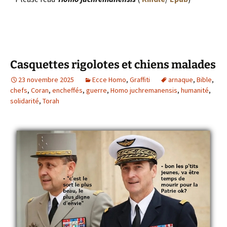
Casquettes rigolotes et chiens malades
23 novembre 2025
Ecce Homo
,
Graffiti
arnaque
,
Bible
,
chefs
,
Coran
,
encheffés
,
guerre
,
Homo juchremanensis
,
humanité
,
solidarité
,
Torah