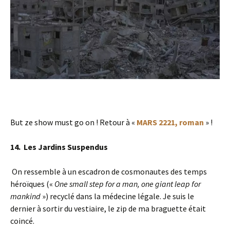
But ze show must go on ! Retour à «
MARS 2221, roman
» !
14.
Les Jardins Suspendus
On ressemble à un escadron de cosmonautes des temps
héroïques («
One small step for a man, one giant leap for
mankind
») recyclé dans la médecine légale. Je suis le
dernier à sortir du vestiaire, le zip de ma braguette était
coincé.