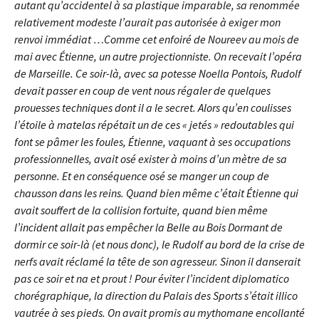
autant qu’accidentel à sa plastique imparable, sa renommée
relativement modeste l’aurait pas autorisée à exiger mon
renvoi immédiat …Comme cet enfoiré de Noureev au mois de
mai avec Étienne, un autre projectionniste. On recevait l’opéra
de Marseille. Ce soir-là,
avec sa potesse Noella Pontois, Rudolf
devait passer en coup de vent nous régaler de quelques
prouesses techniques dont il a le secret. Alors qu’en coulisses
l’étoile à matelas répétait un de ces « jetés » redoutables qui
font se pâmer les foules, Étienne, vaquant à ses occupations
professionnelles, avait osé exister à moins d’un mètre de sa
personne. Et en conséquence osé se manger un coup de
chausson dans les reins. Quand bien même c’était Étienne qui
avait souffert de la collision fortuite, quand bien même
l’incident allait pas empêcher la Belle au Bois Dormant de
dormir ce soir-là (et nous donc), le Rudolf au bord de la crise de
nerfs avait réclamé la tête de son agresseur. Sinon il danserait
pas ce soir et na et prout ! Pour éviter l’incident diplomatico
chorégraphique, la direction du Palais des Sports s’était illico
vautrée à ses pieds. On avait promis au mythomane encollanté