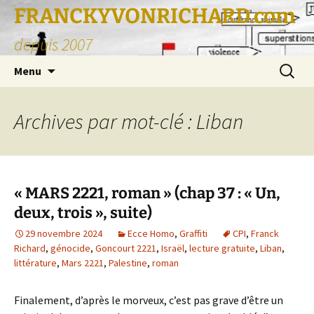
FRANCKYVONRICHARD.com
depuis 2007
Aller
Recherc
Menu
au
contenu
Archives par mot-clé : Liban
« MARS 2221, roman » (chap 37 : « Un,
deux, trois », suite)
29 novembre 2024
Ecce Homo
,
Graffiti
CPI
,
Franck
Richard
,
génocide
,
Goncourt 2221
,
Israël
,
lecture gratuite
,
Liban
,
littérature
,
Mars 2221
,
Palestine
,
roman
Finalement, d’après le morveux, c’est pas grave d’être un