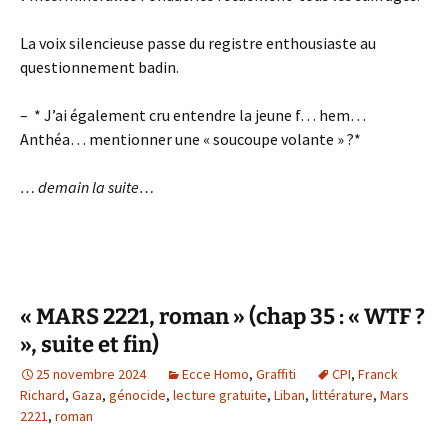
La voix silencieuse passe du registre enthousiaste au
questionnement badin.
– * J’ai également cru entendre la jeune f… hem…
Anthéa… mentionner une « soucoupe volante » ?*
… demain la suite…
« MARS 2221, roman » (chap 35 : « WTF ?
», suite et fin)
25 novembre 2024
Ecce Homo
,
Graffiti
CPI
,
Franck
Richard
,
Gaza
,
génocide
,
lecture gratuite
,
Liban
,
littérature
,
Mars
2221
,
roman