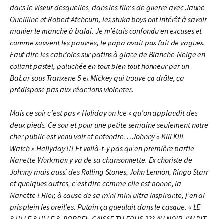
dans le viseur desquelles, dans les films de guerre avec Jaune
Ouailline et Robert Atchoum, les stuka boys ont intérêt à savoir
manier le manche à balai. Je m’étais confondu en excuses et
comme souvent les pauvres, le papa avait pas fait de vagues.
Faut dire les cabrioles sur patins à glace de Blanche-Neige en
collant pastel, paluchée en tout bien tout honneur par un
Babar sous Tranxene 5 et Mickey qui trouve ça drôle, ça
prédispose pas aux réactions violentes.
Mais ce soir c’est pas « Holiday on Ice » qu’on applaudit des
deux pieds. Ce soir et pour une petite semaine seulement notre
cher public est venu voir et entendre… Johnny « Kili Kili
Watch » Hallyday !!! Et voilà-t-y pas qu’en première partie
Nanette Workman y va de sa chansonnette. Ex choriste de
Johnny mais aussi des Rolling Stones, John Lennon, Ringo Starr
et quelques autres, c’est dire comme elle est bonne, la
Nanette ! Hier, à cause de sa mini mini ultra inspirante, j’en ai
pris plein les oreilles. Putain ça gueulait dans le casque. « LE
8 !!! LE 8 !!! LE 8, BORDEL, CAISSE TU FOUS ??? AU NOIR J’AI DIT,