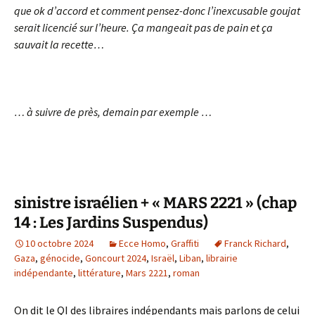
que ok d’accord et comment pensez-donc l’inexcusable goujat
serait licencié sur l’heure. Ça mangeait pas de pain et ça
sauvait la recette…
… à suivre de près, demain par exemple …
sinistre israélien + « MARS 2221 » (chap
14 : Les Jardins Suspendus)
10 octobre 2024
Ecce Homo
,
Graffiti
Franck Richard
,
Gaza
,
génocide
,
Goncourt 2024
,
Israël
,
Liban
,
librairie
indépendante
,
littérature
,
Mars 2221
,
roman
On dit le QI des libraires indépendants mais parlons de celui