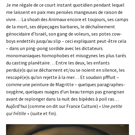
Je me régale de ce court instant quotidien pendant lequel
me laissent en paix mes pensées mangeuses de raison de
vivre… La shoah des Animaux encore et toujours, ses camps
de la mort, ses dépeçages barbares, le déchaînement
génocidaire d’Israël, son gang de voleurs, ses potes cow-
boys endettés jusqu’au slip – ceci expliquant peut-être cela
– dans un ping-pong sordide avec les dictateurs
monomaniaques homophobes et misogynes les plus tarés
du casting planétaire… Entre les deux, les enfants
perdu(e)s qui se décharnent et/ou se noient en silence, les
rescapé(e)s qu’on rejette à la mer… Et soudain pfffuit –
comme une peinture de Magritte – quelques paragraphes-
oxygène, quelques nuages d’un beau temps pas gnangnan
avant de replonger dans la nuit des bipèdes à poil ras…
Aujôrd’hui (comme on dit sur France Culture) «
Une petite
qui frétille
» (suite et fin).