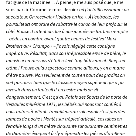
fatigue de la matinée… À peine je me suis posé que je me
sens partir. Comme le mois dernier
où j’ai failli assommer un
spectateur. On recevait « Holiday on Ice ». À l’entracte, les
poursuiteurs ont ordre de rabattre le canon de leur projo sur le
côté. Baisse d’attention due à une journée de fac bien remplie
– bédos en nombre avant quatre heures de festival Marx
Brothers au « Champo » – j’avais négligé cette consigne
impérative. Résultat, dans son irrépressible envie de bière, le
monsieur en-dessous s’était relevé trop hâtivement. Bing son
crâne ! Preuve qu’au spectacle comme ailleurs, y en a marre
d’être pauvre. Non seulement de tout en haut des gradins on
voit pas aussi bien que le classeux moyen supérieur qui a pu
investir dans un fauteuil d’orchestre mais on vit
dangereusement. C’est qu’au Palais des Sports de la porte de
Versailles millésime 1971, les bébés qui nous sont confiés à
nous autres étudiants travailleurs du soir espoir c’est pas des
lampes de poche ! Montés sur trépied articulé, ces tubes en
ferraille longs d’un mètre cinquante sur quarante centimètres
de diamètre évoquent à s’y méprendre les pièces d’artillerie