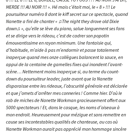
MERDE !!! AU NOIR !!! ». Hé mais c’était moi, le « 8 » !!! Le
poursuiteur numéro 8 dont le kiff secret sur ce spectacle, quand
Nanette a fini de chanter « ♫The night they drove old Dixie
down♫ », qu’elle se lève du piano, salue longuement ses fans
et se dirige vers le rideau, c’est de cadrer son popotin
émouvantissime en rayon minimum. Une fantaisie qui,
d’habitude, m’aide à pas m’endormir et passe totalement
inaperçue quand mes onze collègues balancent la sauce, en
appui de la centaine de gamelles fixes qui inondent l’avant-
scène… Nettement moins inaperçue si, au terme du count-
down du poursuiteur leader, juste avant que la Nanette
disparaisse entre les rideaux, l’obscurité générale est déclarée
et que j’omets d’arrêter mes conneries ! Comme hier. D’où le
rab de miches de Nanette Workman gracieusement offert aux
5000 spectateurs ! Et, dans le casque, les noms d’oiseaux à
mon endroit. Heureusement pour mézigue et sans remettre en
cause ses incontestables qualités de chanteuse, au cas où
Nanette Workman aurait pas apprécié mon hommage sincère