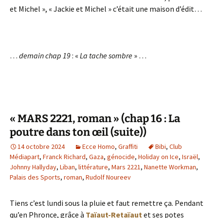
et Michel », « Jackie et Michel » c’était une maison d’édit…
…
demain chap 19
: «
La tache sombre
» …
« MARS 2221, roman » (chap 16 : La
poutre dans ton œil (suite))
14 octobre 2024
Ecce Homo
,
Graffiti
Bibi
,
Club
Médiapart
,
Franck Richard
,
Gaza
,
génocide
,
Holiday on Ice
,
Israël
,
Johnny Hallyday
,
Liban
,
littérature
,
Mars 2221
,
Nanette Workman
,
Palais des Sports
,
roman
,
Rudolf Noureev
Tiens c’est lundi sous la pluie et faut remettre ça. Pendant
qu’en Phronce, grâce à
Taïaut-Retaïaut
et ses potes